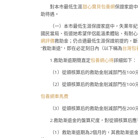
對本市最低生涯
甜心寶貝包養網
保證家庭中
助待遇。
（一）本市最低生涯保證家庭中，失業年紀
國民當局、街道她希望伴侶能溫柔體貼、有耐心
網評價
救助金；仍合適最低生涯保證前提的，斷
“救助漸退”，即在必定刻日內（以下稱為
台灣包
1.救助漸退期簡直定
包養網心得
詳細如下：
（1）從頭核算后的救助金削減部門在100
（2）從頭核算后的救助金削減部門在100元/
包養網車馬費
（3）從頭核算后的救助金削減部門在200元
2.救助漸退金的盤算尺度，對從頭核算后應
（1）救助漸退期為2個月的，其救助漸退金