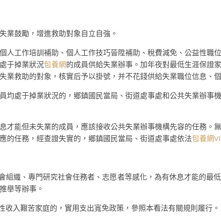
失業鼓勵，增進救助對象自立自強。
人工作培訓補助、個人工作技巧晉陞補助、稅費減免、公益性職位
處于掉業狀況
包養網
的成員供給失業辦事。加年夜對最低生涯保證
失業救助的對象，核實后予以掛號，并不花錢供給失業職位信息、
均處于掉業狀況的，鄉鎮國民當局、街道處事處和公共失業辦事機
息才能但未失業的成員，應該接收公共失業辦事機構先容的任務。
應的任務，經查證失實的，鄉鎮國民當局、街道處事處依法
包養網VI
會組織、專門研究社會任務者、志愿者等感化，為有休息才能的最低
推舉等辦事。
性收入艱苦家庭的，實用支出寬免政策，參照本看法有關規則履行。