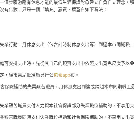
一個步驟激勵有休息才能的最低生涯保證對象建立自負自立理念，
沒有化妝，只是一個「填充」嘉賓，葉蒼白如下看法：
業行動，月休息支出（包含計時制休息支出等）到達本市同期職工
可安排支出時，先從其自己的現實支出中依照支出寬免尺度予以免
定，經市當局批准后另行公
包養app
布。
保險補助的失業艱苦職員，月休息支出到達或跨越本市同期職工
失業艱苦職員支付人力資本社會保證部分失業職位補助的，不享用
業艱苦職員同時支付失業職位補助和社會保險補助的，不享用支出