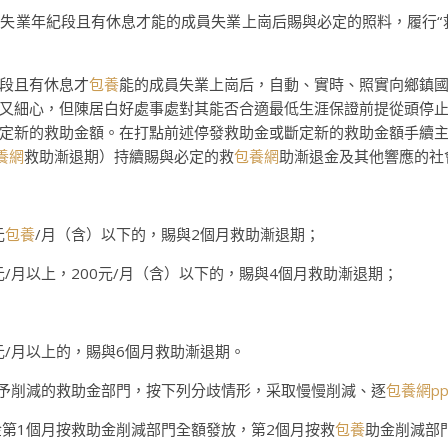
失業年紀段且有休息才能的成員失業上崗后賜與必定的照料，履行“
段且有休息才
包養
能的成員失業上崗后，自動、實時、照實向鄉鎮
又細心，但陳居白好處事處對其能否合適最低生涯保證前提從頭停
定新的救助金額。在打點前述停發救助金或斷定新的救助金額手續
養網
救助漸退期）持續賜與必定的救
包養網
助漸退金及其他響應的社
元
包養
/月（含）以下的，賜與2個月救助漸退期；
月以上，200元/月（含）以下的，賜與4個月救助漸退期；
/月以上的，賜與6個月救助漸退期。
予削減的救助金部門，按下列分歧情形，采取慢慢削減、逐
包養網pp
第1個月按救助金削減部門全額發放，第2個月按救
包養
助金削減部