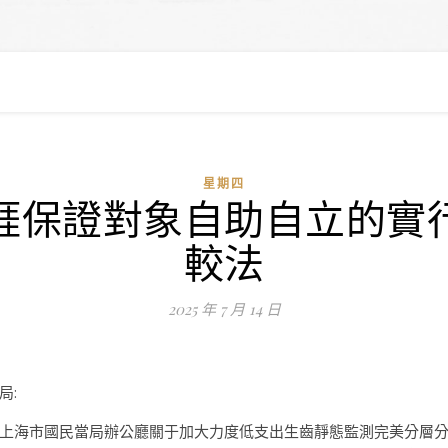
星期四
涯保證對象自助自立的實
較法
2025 年 7 月 14 日
局:
上海市國民當局辦公廳關于加大力度低支出生齒靜態監測完美分層