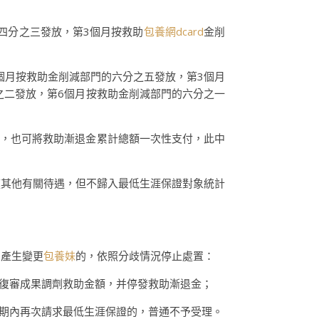
四分之三發放，第3個月按救助
包養網dcard
金削
個月按救助金削減部門的六分之五發放，第3個月
之二發放，第6個月按救助金削減部門的六分之一
金，也可將救助漸退金累計總額一次性支付，此中
其他有關待遇，但不歸入最低生涯保證對象統計
出產生變更
包養妹
的，依照分歧情況停止處置：
復審成果調劑救助金額，并停發救助漸退金；
期內再次請求最低生涯保證的，普通不予受理。