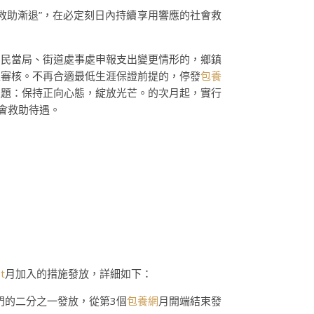
救助漸退”，在必定刻日內持續享用響應的社會救
國民當局、街道處事處申報支出變更情形的，鄉鎮
止審核。不再合適最低生涯保證前提的，停發
包養
主題：保持正向心態，綻放光芒。的次月起，實行
會救助待遇。
t
月加入的措施發放，詳細如下：
門的二分之一發放，從第3個
包養網
月開端結束發