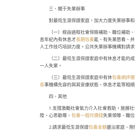
三、關于失業辦事
對最低生涯保證家庭，加大力度失業辦事和
（一）經由過程社會保險補助、職位補助、個
息年紀內有休息才
長期包養
能、有失業愿看、并
人工作技巧培訓力度。公共失業辦事機構對請求
（二）最低生涯保證家庭中有休息才能的成員
一人失業。
（三）最低生涯保證家庭中有休
包養網評價
長
事機構先容的與其安康狀態、休息才能等相順
四、其他
1.支撐激勵社會氣力介入社會救助，施展社
陞、心思勸導、
包養一個月價錢
失業領導、職位
2.請求最低生涯保證
包養金額
邊沿家庭、剛