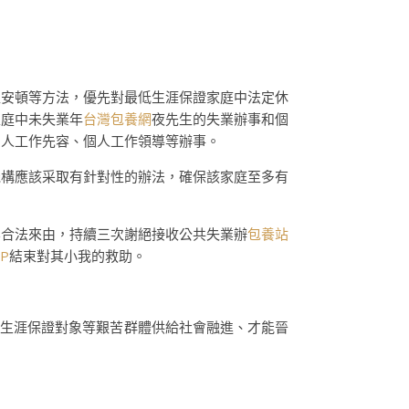
安頓等方法，優先對最低生涯保證家庭中法定休
家庭中未失業年
台灣包養網
夜先生的失業辦事和個
個人工作先容、個人工作領導等辦事。
構應該采取有針對性的辦法，確保該家庭至多有
無合法來由，持續三次謝絕接收公共失業辦
包養站
P
結束對其小我的救助。
生涯保證對象等艱苦群體供給社會融進、才能晉