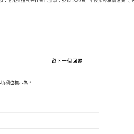
.7億元投進農業社會化辦事；發布“忠橙貸”“年夜米專享優惠貸”等專
留下一個回覆
必填欄位標示為
*