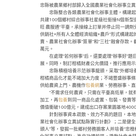
忠縣被農業鄉村部歸入全國農業社會化辦事立異
忠縣整合各類農業社會化辦事主體，構建起“1+9
共建100個鄉村綜合辦事社星級社銜接N個新
旺·農服通”平臺，承接線上訂單并停止同一調
供銷社+所有人全體經濟組織+農戶”形式構建起
賣、農業社會化辦事“簽單”和“三社”融會存款。
萬元。
在處理“若何辦事”后，還要處理“辦事好”題
展。同時，制訂柑橘財產公允價錢，推行應用示
忠縣積極培養示范辦事龍頭，采取“外鄉培養+
柑橘商品化才能不竭加大力度；不竭豐盛辦事條
供給農資上門、農機作
包養網
業、勞務辦事、直
“不需求任何農資，只需在平臺高低單，就有
加工，再
包養
到同一商品化處置、包裝、發賣等環
價值衝破100億元，建成出口存案果園基地400
針對辦事資本疏散、效力不高的題目，本地依
業社會化辦事立異試點縣實行計劃》；二是健全
頭人”等，發掘一批鄉村勞務掮客人并培養“忠橙