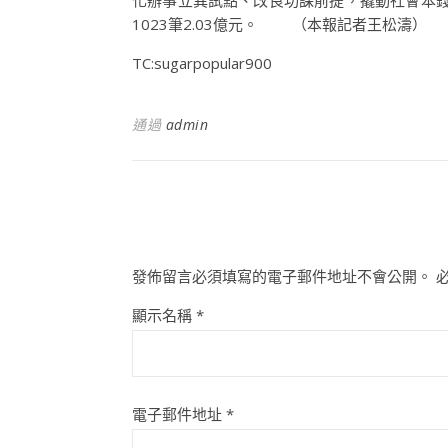
化辦事立異試點、改良功課前提，撬動社會本錢3
1023筆2.03億元。 （本報記者王松濤）
TC:sugarpopular900
通過
admin
發佈留言必須填寫的電子郵件地址不會公開。
顯示名稱
*
電子郵件地址
*