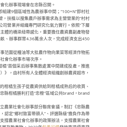
社會化辦事現場會在忠縣召開。
組建9個區域性為農辦事中間；“100+N”即村社
營，扶植以搜集農戶辦事需求為主營營業的“村村
公司營業并組織專門研究化氣力實行。依照“下層
營主體的橋梁紐帶感化，重要擔任農資農副產物發
、辦事群眾4.36萬余人次，完成經濟支出450
辦事范圍從糧油等大批農作物向果菜等經濟作物拓
范社會化辦事市場次序。
柑橘”首個采后辦事集散處置中間建成投產，推進
行）》，由村所有人全體經濟組織創辦農資超市，
的柑橘生孩子從農資供給到柑橘成熟后的收買、
橘勝利打造“忠橙”區域公共brand，brand
立農業社會化辦事部分聯席會議，制訂《忠縣農
認定“鄉村致富帶頭人”、評選縣級“擔負作為帶
1條支撐農業社會化辦事的政策辦法，支撐農業社會