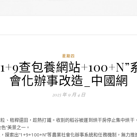
星期四
1+9查包養網站+100+N
會化辦事改造_中國網
2025 年 9 月 4 日
粒、秸稈還田，趁熱打鐵。收割的稻谷被運到烘干房停止集中烘干
色”美景之一。
出“1+9+100+N”等農業社會化辦事系統和任務機制，無力推