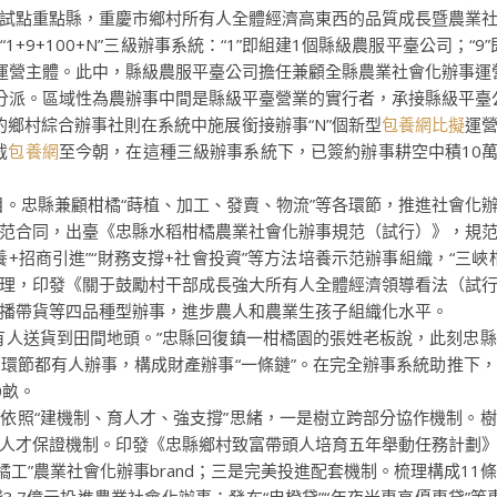
試點重點縣，重慶市鄉村所有人全體經濟高東西的品質成長暨農業
+100+N”三級辦事系統：“1”即組建1個縣級農服平臺公司；“9”即
型運營主體。此中，縣級農服平臺公司擔任兼顧全縣農業社會化辦事運
劑分派。區域性為農辦事中間是縣級平臺營業的實行者，承接縣級平臺
的鄉村綜合辦事社則在系統中施展銜接辦事“N”個新型
包養網比擬
運
截
包養網
至今朝，在這種三級辦事系統下，已簽約辦事耕空中積10萬畝
目。忠縣兼顧柑橘“蒔植、加工、發賣、物流”等各環節，推進社會化
范合同，出臺《忠縣水稻柑橘農業社會化辦事規范（試行）》，規
招商引進”“財務支撐+社會投資”等方法培養示范辦事組織，“三峽
理，印發《關于鼓勵村干部成長強大所有人全體經濟領導看法（試
播帶貨等四品種型辦事，進步農人和農業生孩子組織化水平。
人送貨到田間地頭。”忠縣回復鎮一柑橘園的張姓老板說，此刻忠縣
節都有人辦事，構成財產辦事“一條鏈”。在完全辦事系統助推下，忠縣柑
0畝。
照“建機制、育人才、強支撐”思緒，一是樹立跨部分協作機制。樹
人才保證機制。印發《忠縣鄉村致富帶頭人培育五年舉動任務計劃》，
橘工”農業社會化辦事brand；三是完美投進配套機制。梳理構成1