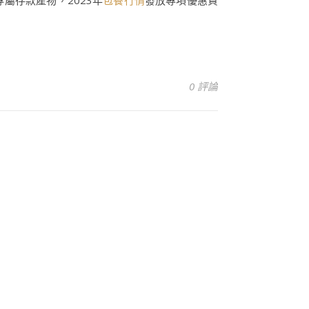
屬存款產物，2023年
包養行情
發放專項優惠貸
0 評論