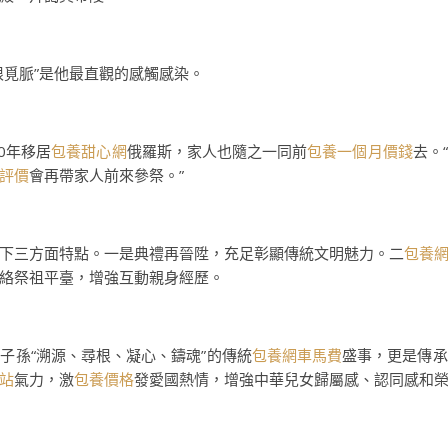
根覓脈”是他最直觀的感觸感染。
0年移居
包養甜心網
俄羅斯，家人也隨之一同前
包養一個月價錢
去。
評價
會再帶家人前來參祭。”
下三方面特點。一是典禮再晉陞，充足彰顯傳統文明魅力。二
包養
絡祭祖平臺，增強互動親身經歷。
子孫“溯源、尋根、凝心、鑄魂”的傳統
包養網車馬費
盛事，更是傳承
站
氣力，激
包養價格
發愛國熱情，增強中華兒女歸屬感、認同感和