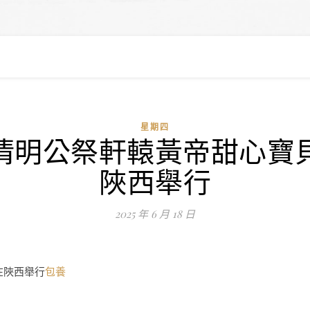
星期四
年清明公祭軒轅黃帝甜心
陜西舉行
2025 年 6 月 18 日
在陜西舉行
包養