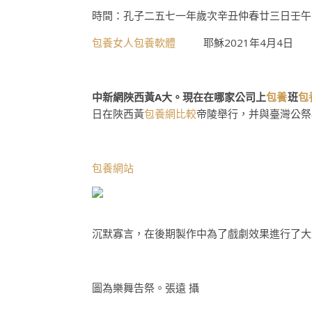
時間：孔子二五七一年歲次辛丑仲春廿三日壬午
包養女人
包養軟體
耶穌2021年4月4日
中新網陜西黃A大。現在在哪家公司上
包養
班
包
日在陜西黃
包養網比較
帝陵舉行，并與臺灣公祭
包養網站
沉默寡言，在後期製作中為了戲劇效果進行了大
圖為樂舞告祭。張遠 攝