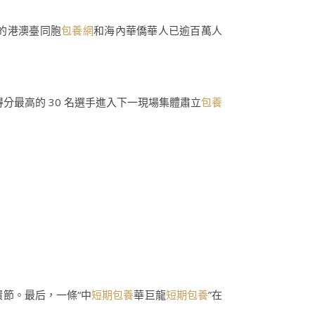
的港澳臺同胞
包養網
和海內華僑華人已逾百萬人
分最高的 30 名選手進入下一現場集體肅立
包養
節。最后，一條“中
短期包養
華巨龍
短期包養
”在