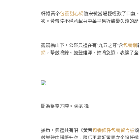
軒轅黃帝
包養甜心網
陵宋微當場輕輕歎了口氣。
次。黃帝陵不僅承載著中華平易近族最久遠的歷
巍巍橋山下，公祭典禮在有“九五之尊”含
包養網
網
，擊鼓鳴鐘。鼓聲雄渾，鐘鳴悠遠，表達了全
圖為祭奠方陣。張遠 攝
據悉，典禮共有唱《黃帝
包養條件
包養留言板
鼓樂聲中緩緩升空。隨后平易近眾順次企盼軒轅