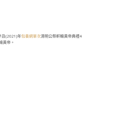
辛丑(2021)年
包養網單次
清明公祭軒轅黃帝典禮4
轅黃帝。