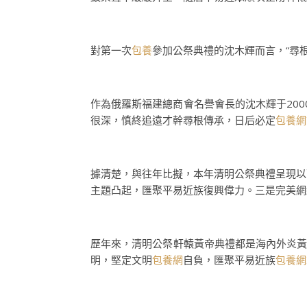
對第一次
包養
參加公祭典禮的沈木輝而言，“尋
作為俄羅斯福建總商會名譽會長的沈木輝于200
很深，慎終追遠才幹尋根傳承，日后必定
包養網
據清楚，與往年比擬，本年清明公祭典禮呈現以
主題凸起，匯聚平易近族復興偉力。三是完美網
歷年來，清明公祭軒轅黃帝典禮都是海內外炎黃
明，堅定文明
包養網
自負，匯聚平易近族
包養網