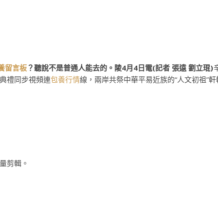
養留言板
？聽說不是普通人能去的。陵4月4日電(記者
張遠
劉立琨)
典禮同步視頻連
包養行情
線，兩岸共祭中華平易近族的“人文初祖”軒
量剪輯。