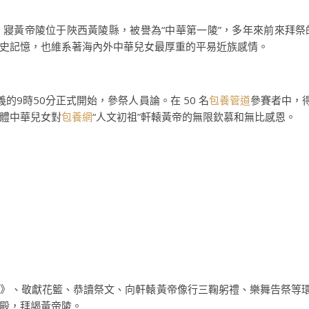
寢黃帝陵位于陜西黃陵縣，被譽為“中華第一陵”，多年來前來拜祭
史記憶，也維系著海內外中華兒女最厚重的平易近族感情。
義的9時50分正式開始，參祭人員論。在 50 名
包養管道
參賽者中，得
體中華兒女對
包養網
“人文初祖”軒轅黃帝的無限欽慕和無比感恩。
頌》、敬獻花籃、恭讀祭文、向軒轅黃帝像行三鞠躬禮、樂舞告祭等環
殿，拜謁黃帝陵。