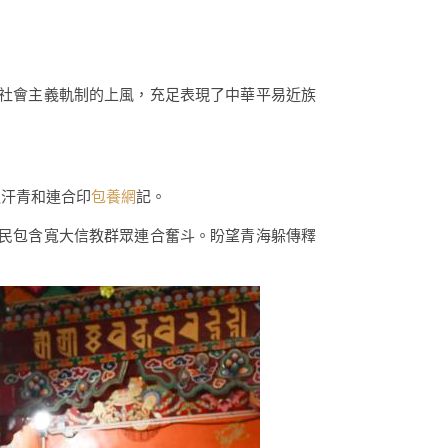
點社會主義軌制的上風，充足表現了中華平易近族
通汗青和連合印
包養網
記。
國民包含寬大信教群眾連合奮斗。盼望青海躲傳釋