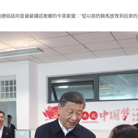
的通俗話向習爺爺講述故鄉的今昔劇變：“從以前的騎馬放牧到后來