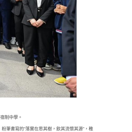
寄宿制中學。
粉筆書寫的“落實在思其樹，飲其流懷其源”，稚