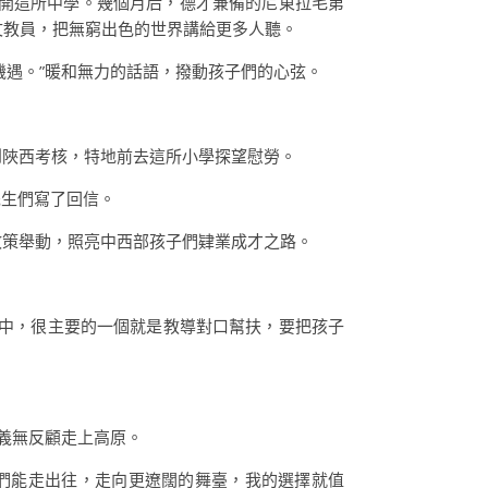
，離開這所中學。幾個月后，德才兼備的尼東拉毛第
文教員，把無窮出色的世界講給更多人聽。
機遇。”暖和無力的話語，撥動孩子們的心弦。
到陜西考核，特地前去這所小學探望慰勞。
先生們寫了回信。
政策舉動，照亮中西部孩子們肄業成才之路。
。
此中，很主要的一個就是教導對口幫扶，要把孩子
義無反顧走上高原。
生們能走出往，走向更遼闊的舞臺，我的選擇就值