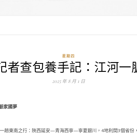
星期四
| 記者查包養手記：江河一
2025 年 8 月 1 日
脈家國夢
一趟東南之行：陜西延安—青海西寧—寧夏銀川，4地利間3個省份