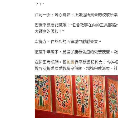
了！”
江河一脈，齊心筑夢。正如這所黌舍的校歌所唱
習近平總書記感嘆：“包含教導在內的工具部協
大師庭的暖和。”
宏覺寺，在熱烈的西寧城中靜靜聳立。
這座千年廟宇，見證了唐蕃舊道的恢宏茂盛，凝
在這里考核時，習
包養
近平總書記誇大：“以
教界弘揚愛國愛教精良傳統，增進宗教溫柔、社