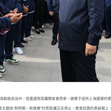
洛躲族自治州，從遙遠牧區離開省會西寧，肄業于這所上海援建的
堂主題為“新時期、新故鄉”的思政課正在停止。教室后面的黑板報上，