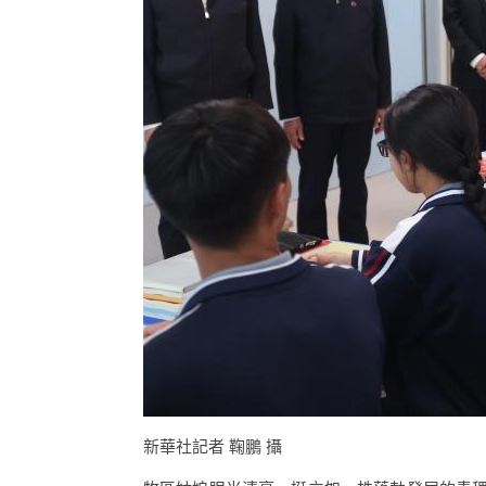
新華社記者 鞠鵬 攝