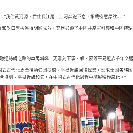
：“我住黃河源，君住長江尾，江河奔跑不息，承載密意厚誼……”
作和對口聲援獲得明顯成效，充足彰顯了中國共產黨引導和中國特
聽過絲綢之路的車馬轔轔，更雕刻下漢、躲、蒙等平易近族千年交
中國式古代化周全推動強國扶植、平易近族回復偉業，需求全國各族
會協調、平易近族和氣，在中國式古代化過程中施展積極感化。”