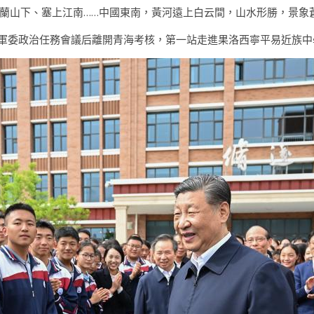
蘭山下、塞上江南……中國東南，黃河遠上白云間，山水形勝，景象
心軍委政治任務會議后離開青海考核，第一站走進果洛西寧平易近族