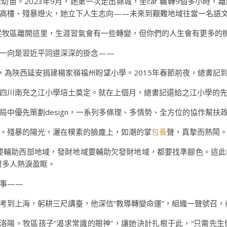
苗。2023年9月，她第一次走出縣城，坐car 輾轉9個多小時
高樓、殘暴燈火，她立下人生志向——未來到艱難地域往當一名語
從牧區離開這里，生涯習氣會有一些轉變，但你們的人生會有更多的
，一向是習近平同道深深的掛念——
動，為陜西延安捐建楊家嶺福州盼望小學。2015年春節前夜，總書記
四川南充之江小學培土奠定。就在上個月，總書記還給之江小學的
局中優先策劃design，一系列多條理、多情勢、全方位的協作幫扶
。殘暴的陽光，灑在樸素的臉龐上，如潮的掌
包養
聲，真摯而熱鬧
要輔助西部地域，發財地域要輔助欠發財地域，都要找準腳色。這
很多人熱淚盈眶。
故事——
考到上海，躬耕三尺講臺，他深信“教導轉變命運”，組織一聲號召，
洛陽。牧區孩子“渴求常識的眼神”，讓她決計扎根于此，“只需先