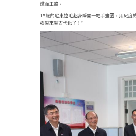
嫩而工整。
15歲的尼東拉毛起身睜開一幅手畫圖，用尺度
鄉越來越古代化了！”