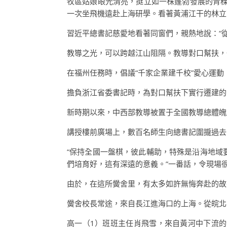
牧區姑娘眼光清亮，挺立如一株蓬勃發展的青稞幼
一次坐飛機遠赴上海研學。看著黃浦江干的林立
習近平總書記慈愛地看著同窗們，親熱地說：“
教導之光，可以跨越江山阻隔。教導對口幫扶
在福州任務時，倡議“千家企業建千校”愛心運
擔負浙江省委書記時，為對口幫扶下實行遷建的
新時期以來，中西部教導被置于全國教導總體魄
講授樓前廣場上，數百名師生向總書記圍攏過去
“保持全國一盤棋，彼此輔助，特殊是沿海地域
們培育好，這有深遠的意義。”一番話，令現場
由於，在這所黌舍里，有太多如許無悔奔赴的
黌舍校長常途，來自長江進海口的上海。從皖北
高一（1）班班主任肖飛雪，來自黃河中下流的