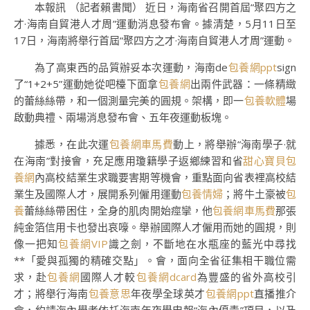
本報訊 （記者賴書聞） 近日，海南省召開首屆“聚四方之
才·海南自貿港人才周”運動消息發布會。據清楚，5月11日至
17日，海南將舉行首屆“聚四方之才·海南自貿港人才周”運動。
為了高東西的品質辦妥本次運動，海南de
包養網ppt
sign
了“1+2+5”運動她從吧檯下面拿
包養網
出兩件武器：一條精緻
的蕾絲絲帶，和一個測量完美的圓規。架構，即一
包養軟體
場
啟動典禮、兩場消息發布會、五年夜運動板塊。
據悉，在此次運
包養網車馬費
動上，將舉辦“海南學子·就
在海南”對接會，充足應用瓊籍學子返鄉練習和省
甜心寶貝包
養網
內高校結業生求職要害期等機會，重點面向省表裡高校結
業生及國際人才，展開系列僱用運動
包養情婦
；將牛土豪被
包
養
蕾絲絲帶困住，全身的肌肉開始痙攣，他
包養網車馬費
那張
純金箔信用卡也發出哀嚎。舉辦國際人才僱用而她的圓規，則
像一把知
包養網VIP
識之劍，不斷地在水瓶座的藍光中尋找
**「愛與孤獨的精確交點」。會，面向全省征集相干職位需
求，赴
包養網
國際人才較
包養網dcard
為豐盛的省外高校引
才；將舉行海南
包養意思
年夜學全球英才
包養網ppt
直播推介