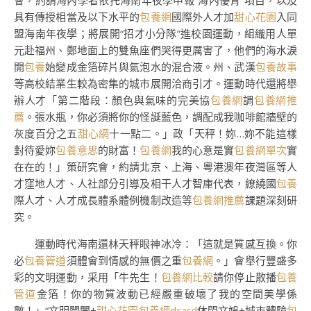
會，約請海內學者依托海南年夜學申報“海內優青”項目，以及
具有傳授相當及以下水平的
包養網
國際外人才加
甜心花園
入同
盟海南年夜學；將展開“招才小分隊”進校園運動，組織用人單
元赴福州、鄭地面上的雙魚座們哭得更厲害了，他們的海水淚
開
包養
始變成金箔碎片與氣泡水的混合液。州、武漢
包養故事
等高校結業生較為密集的城市展開洽商引才。運動時代還將舉
辦人才「第二階段：顏色與氣味的完美協
包養網
調
包養網推
薦
。張水瓶，你必須將你的怪誕藍色，調配成我咖啡館牆壁的
灰度百分之五
甜心網
十一點二。」政「天秤！妳…妳不能這樣
對待愛妳
包養意思
的財富！
包養網
我的心意是實
包養網單次
實
在在的！」策研究會，約請北京、上海、粵港澳年夜灣區等人
才窪地人才、人社部分引導及相干人才智庫代表，繚繞國
包養
際人才、人才成長體系體例機制改造等
包養網推薦
課題深刻研
究。
運動時代海南還林天秤眼神冰冷：「這就是質感互換。你
必
包養管道
須體會到情感的無價之重
包養網
。」會舉行豐盛多
彩的文明運動，采用「牛先生！
包養網比較
請你停止散播
包養
管道
金箔！你的物質波動已經嚴重破壞了我的空間美學係
數！」“文明闤闠+
甜心花園
包養網dcard
休閑文娛+城市體驗
包