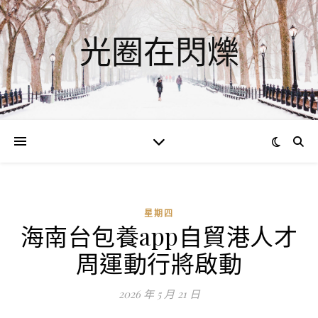
光圈在閃爍
星期四
海南台包養app自貿港人才
ad
周運動行將啟動
0
評
2026 年 5 月 21 日
論