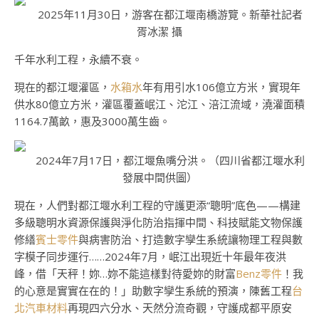
2025年11月30日，游客在都江堰南橋游覽。新華社記者
胥冰潔 攝
千年水利工程，永續不衰。
現在的都江堰灌區，
水箱水
年有用引水106億立方米，實現年
供水80億立方米，灌區覆蓋岷江、沱江、涪江流域，澆灌面積
1164.7萬畝，惠及3000萬生齒。
2024年7月17日，都江堰魚嘴分洪。（四川省都江堰水利
發展中間供圖）
現在，人們對都江堰水利工程的守護更添“聰明”底色——構建
多級聰明水資源保護與淨化防治指揮中間、科技賦能文物保護
修繕
賓士零件
與病害防治、打造數字孿生系統讓物理工程與數
字模子同步運行……2024年7月，岷江出現近十年最年夜洪
峰，借「天秤！妳…妳不能這樣對待愛妳的財富
Benz零件
！我
的心意是實實在在的！」助數字孿生系統的預演，陳舊工程
台
北汽車材料
再現四六分水、天然分流奇觀，守護成都平原安