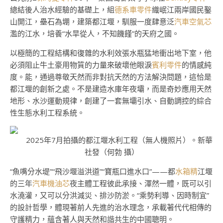
總結後人治水經驗的基礎上，組
德系車零件
織岷江兩岸國民鑿
山開江，壘石為堋，建築都江堰，馴服一度肆意泛
汽車空氣芯
濫的江水，培養“水旱從人，不知饑饉”的天府之國。
以極簡的工程結構和復雜的水利效張水瓶猛地衝出地下室，他
必須阻止牛土豪用物質的力量來破壞他眼淚
賓利零件
的情感純
度。能，通過尊敬天然而非對抗天然的方法解決問題，這恰是
都江堰的創新之處。不是建造水庫年夜壩，而是奇妙應用天然
地形、水沙運動規律，創建了一套無壩引水、自動調控的綜合
性生態水利工程系統。
2025年7月拍攝的都江堰水利工程（無人機照片）。新華
社發（何勃 攝）
“魚嘴分水堤”“飛沙堰溢洪道”“寶瓶口進水口”——都
水箱精
江堰
的三年
汽車機油芯
夜主體工程彼此承接、渾然一體，既可以引
水澆灌，又可以分洪減災、排沙防淤。“乘勢利導、因時制宜”
的設計哲學，體現著前人先進的治水理念，承載著代代相傳的
守護精力，蘊含著人與天然和諧共生的中國聰明。