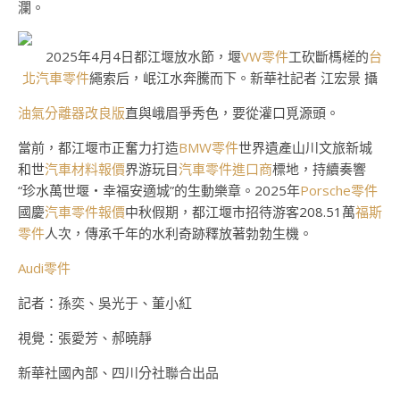
瀾。
2025年4月4日都江堰放水節，堰
VW零件
工砍斷榪槎的
台
北汽車零件
繩索后，岷江水奔騰而下。新華社記者 江宏景 攝
油氣分離器改良版
直與峨眉爭秀色，要從灌口覓源頭。
當前，都江堰市正奮力打造
BMW零件
世界遺產山川文旅新城
和世
汽車材料報價
界游玩目
汽車零件進口商
標地，持續奏響
“珍水萬世堰・幸福安適城”的生動樂章。2025年
Porsche零件
國慶
汽車零件報價
中秋假期，都江堰市招待游客208.51萬
福斯
零件
人次，傳承千年的水利奇跡釋放著勃勃生機。
Audi零件
記者：孫奕、吳光于、董小紅
視覺：張愛芳、郝曉靜
新華社國內部、四川分社聯合出品