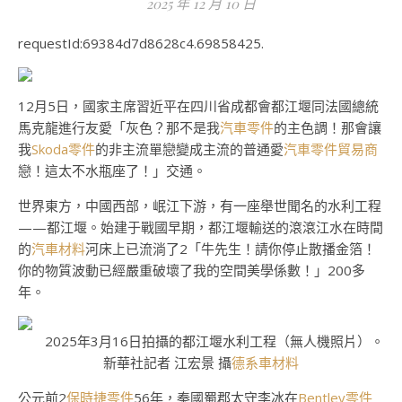
2025 年 12 月 10 日
requestId:69384d7d8628c4.69858425.
12月5日，國家主席習近平在四川省成都會都江堰同法國總統
馬克龍進行友愛「灰色？那不是我
汽車零件
的主色調！那會讓
我
Skoda零件
的非主流單戀變成主流的普通愛
汽車零件貿易商
戀！這太不水瓶座了！」交通。
世界東方，中國西部，岷江下游，有一座舉世聞名的水利工程
——都江堰。始建于戰國早期，都江堰輸送的滾滾江水在時間
的
汽車材料
河床上已流淌了2「牛先生！請你停止散播金箔！
你的物質波動已經嚴重破壞了我的空間美學係數！」200多
年。
2025年3月16日拍攝的都江堰水利工程（無人機照片）。
新華社記者 江宏景 攝
德系車材料
公元前2
保時捷零件
56年，秦國蜀郡太守李冰在
Bentley零件