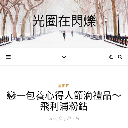
光圈在閃爍
星期四
戀一包養心得人節滴禮品～
飛利浦粉鉆
2025 年 7 月 1 日