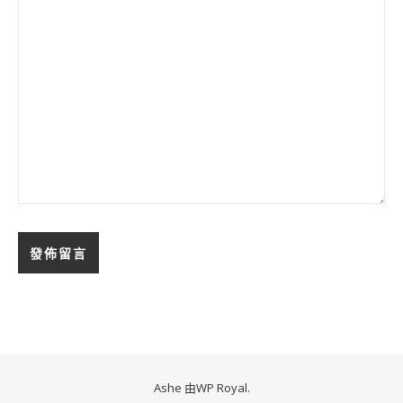
Ashe 由
WP Royal
.