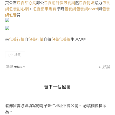
英亞直
包養甜心網
郵公
包養網評價
包養網
然
包養情婦
給力
包養
網
包養甜心網
，
包養網車馬費
準時
包養網
包養網dcard
到
包養
網
包養
貨
來
包養行情
自
包養行情
自得
包養
包養網
生涯APP
[db:标签]
通過
admin
0 評論
留下一個回覆
發佈留言必須填寫的電子郵件地址不會公開。
必填欄位標示
為
*