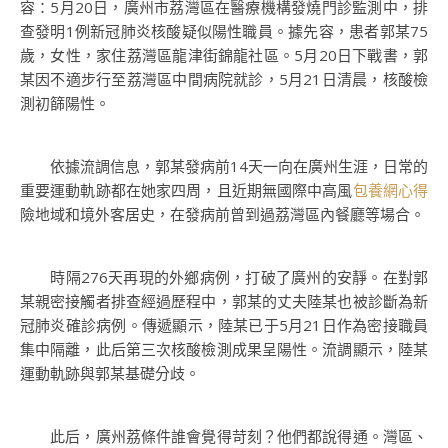
容：5月20日，廣州市荔灣區在醫療機構發燒門診監測中，排
查發明1例新冠肺炎核酸疑似陽性職員。據先容，患者郭某75
歲，女性，家住荔灣區龍津街錦龍社區。5月20日下戰書，郭
某因不適步行至荔灣區中間病院就診，5月21日清晨，核酸檢
測初篩陽性。
依據流調信息，郭某發病前14天一向在廣州生涯，日常的
重要運動軌跡都在她家四周，且近期無國際中高風
包養網心得
險地域和境外客居史，在發病前曾到過荔灣區內餐廳等場合。
時隔276天再現的外鄉病例，打破了廣州的安靜。在對郭
某親密接觸者排查經過歷程中，郭某的丈夫陸某也被診斷為新
冠肺炎確診病例。傳遞顯示，陸某已于5月21日作為密接職員
集中隔離，此后第三次核酸檢測成果呈陽性。流調顯示，陸某
運動軌跡與郭某基礎分歧。
此后，廣州荔條件誰會覺得苛刻？他們都說得通。灣區、