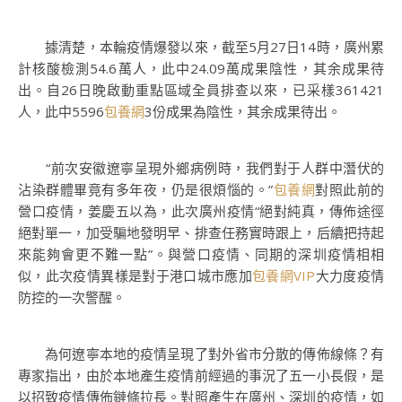
據清楚，本輪疫情爆發以來，截至5月27日14時，廣州累
計核酸檢測54.6萬人，此中24.09萬成果陰性，其余成果待
出。自26日晚啟動重點區域全員排查以來，已采樣361421
人，此中5596
包養網
3份成果為陰性，其余成果待出。
“前次安徽遼寧呈現外鄉病例時，我們對于人群中潛伏的
沾染群體畢竟有多年夜，仍是很煩惱的。”
包養網
對照此前的
營口疫情，姜慶五以為，此次廣州疫情“絕對純真，傳佈途徑
絕對單一，加受騙地發明早、排查任務實時跟上，后續把持起
來能夠會更不難一點”。與營口疫情、同期的深圳疫情相相
似，此次疫情異樣是對于港口城市應加
包養網VIP
大力度疫情
防控的一次警醒。
為何遼寧本地的疫情呈現了對外省市分散的傳佈線條？有
專家指出，由於本地產生疫情前經過的事況了五一小長假，是
以招致疫情傳佈鏈條拉長。對照產生在廣州、深圳的疫情，如