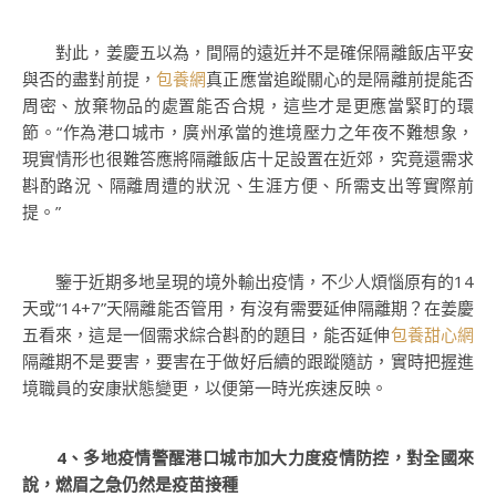
對此，姜慶五以為，間隔的遠近并不是確保隔離飯店平安
與否的盡對前提，
包養網
真正應當追蹤關心的是隔離前提能否
周密、放棄物品的處置能否合規，這些才是更應當緊盯的環
節。“作為港口城市，廣州承當的進境壓力之年夜不難想象，
現實情形也很難答應將隔離飯店十足設置在近郊，究竟還需求
斟酌路況、隔離周遭的狀況、生涯方便、所需支出等實際前
提。”
鑒于近期多地呈現的境外輸出疫情，不少人煩惱原有的14
天或“14+7”天隔離能否管用，有沒有需要延伸隔離期？在姜慶
五看來，這是一個需求綜合斟酌的題目，能否延伸
包養甜心網
隔離期不是要害，要害在于做好后續的跟蹤隨訪，實時把握進
境職員的安康狀態變更，以便第一時光疾速反映。
4、多地疫情警醒港口城市加大力度疫情防控，對全國來
說，燃眉之急仍然是疫苗接種