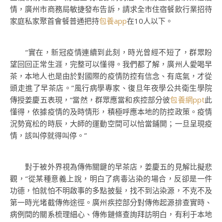
情，廣州市商務局敏捷發布告訴，請求全市住宿餐飲行業招待
家庭私家聚首會餐普通把持
包養app
在10人以下。
“實在，新冠疫情連續到此刻，時光曾經不短了，群眾盼
望回回正常生涯，完整可以懂得。我們都了解，廣州人愛喝早
茶，本地人也是由於對國際的疫情防控有信念、有底氣，才從
頭走進了早茶店。”風行病學專家、復旦年夜學公共衛生學院
傳授姜慶五表現，“當然，群眾應當和疾控部分彼
包養網ppt
此
懂得，依據疫情的及時情形，積極呼應本地的防控政策。疫情
況勢寬松的時辰，大師的運動空間可以恰當鋪開；一旦呈現疫
情，該叫停就得叫停。”
對于被外界視為傳佈關鍵的早茶店，姜慶五的見解比擬悲
觀，“從某種意義上說，明白了病毒沾染的場合，反卻是一件
功德，怕就怕不明啟事的多點披髮，找不到沾染源，不克不及
第一時光堵截傳佈途徑。廣州疾控部分對傳佈起源排查實時、
病例間的關系梳理細心、傳佈鏈條查詢拜訪明白，有利于本地