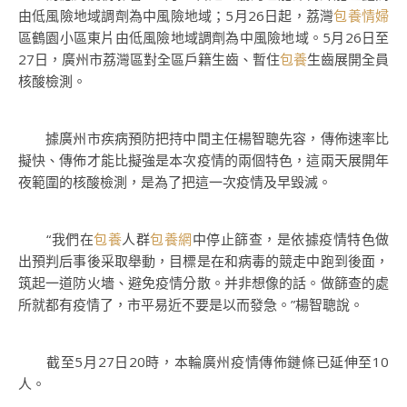
由低風險地域調劑為中風險地域；5月26日起，荔灣
包養情婦
區鶴園小區東片由低風險地域調劑為中風險地域。5月26日至
27日，廣州市荔灣區對全區戶籍生齒、暫住
包養
生齒展開全員
核酸檢測。
據廣州市疾病預防把持中間主任楊智聰先容，傳佈速率比
擬快、傳佈才能比擬強是本次疫情的兩個特色，這兩天展開年
夜範圍的核酸檢測，是為了把這一次疫情及早毀滅。
“我們在
包養
人群
包養網
中停止篩查，是依據疫情特色做
出預判后事後采取舉動，目標是在和病毒的競走中跑到後面，
筑起一道防火墻、避免疫情分散。并非想像的話。做篩查的處
所就都有疫情了，市平易近不要是以而發急。”楊智聰說。
截至5月27日20時，本輪廣州疫情傳佈鏈條已延伸至10
人。