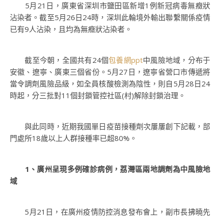
5月21日，廣東省深圳市鹽田區新增1例新冠病毒無癥狀
沾染者。截至5月26日24時，深圳此輪境外輸出聯繫關係疫情
已有9人沾染，且均為無癥狀沾染者。
截至今朝，全國共有24個
包養網ppt
中風險地域，分布于
安徽、遼寧、廣東三個省份。5月27日，遼寧省營口市傳遞將
當令調劑風險品級，如全員核酸檢測為陰性，則自5月28日24
時起，分三批對11個封鎖管控社區(村)解除封鎖治理。
與此同時，近期我國單日疫苗接種劑次屢屢創下記載，部
門處所18歲以上人群接種率已超80%。
1、廣州呈現多例確診病例，荔灣區兩地調劑為中風險地
域
5月21日，在廣州疫情防控消息發布會上，副市長拂曉先