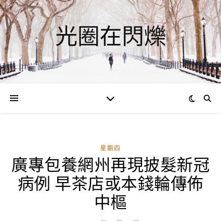
光圈在閃爍
星期四
廣專包養網州再現披髮新冠
ad
病例 早茶店或本錢輪傳佈
0
評
中樞
論