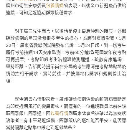
廣州市衛生安康委員
包養情婦
會表現，以後全市新冠疫苗供給
連續，可知足近遠期群眾接種需求。
對于高三先生而言，以後恰是停止最后沖刺的時辰，外鄉
確診病例的呈現激發很多考生的擔心。為應對疫情影響，5月
22日，廣東省教導測試院發布告訴，5月24日起，對一切考生
履行考前持續14天安康監測，考前60分鐘起(範圍較年夜考點
可再提早)，考點組織考生沿體溫檢測通道，疏散有序進場，
堅持距離。告訴同時提示尚在外埠的考生應清楚考點地點地疫
情防控相干請求，實時前往，并按屬地化請求和規則停止治
理。
就今朝公布情形來看，廣州確診病例沾染的新冠病毒斷定
為印度近期風行的變異毒株，而僅有的一位進境職員此前在該
區隔離飯店隔離過，回
包養行情
到廣東北寧后被確以為無癥狀
沾染者。有市平易近煩惱，隔離飯店的選址能否平安，能否應
當將隔離定點集中設定到近郊地帶？