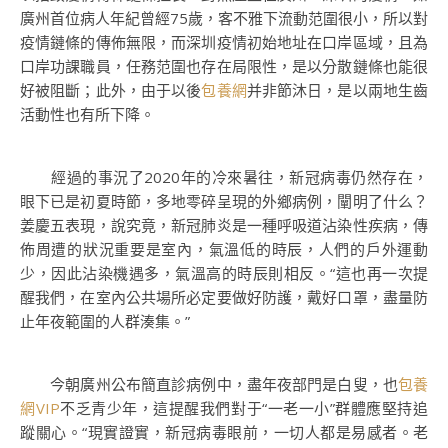
廣州首位病人年紀曾經75歲，客不雅下流動范圍很小，所以對
疫情鏈條的傳佈無限，而深圳疫情初始地址在口岸區域，且為
口岸功課職員，任務范圍也存在局限性，是以分散鏈條也能很
好被阻斷；此外，由于以後
包養網
并非節沐日，是以兩地生齒
活動性也有所下降。
經過的事況了2020年的冷來暑往，新冠病毒仍然存在，
眼下已是初夏時節，多地零碎呈現的外鄉病例，闡明了什么？
姜慶五表現，說究竟，新冠肺炎是一種呼吸道沾染性疾病，傳
佈周遭的狀況重要是室內，氣溫低的時辰，人們的戶外運動
少，因此沾染機遇多，氣溫高的時辰則相反。“這也再一次提
醒我們，在室內公共場所必定要做好防護，戴好口罩，盡量防
止年夜範圍的人群湊集。”
今朝廣州公布簡直診病例中，盡年夜部門是白叟，也
包養
網VIP
不乏青少年，這提醒我們對于“一老一小”群體應堅持追
蹤關心。“現實證實，新冠病毒眼前，一切人都是易感者。老