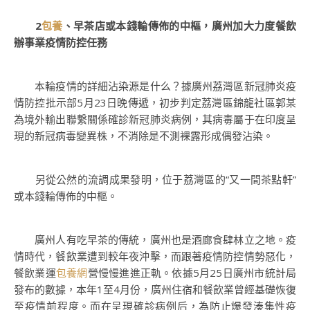
2
包養
、早茶店或本錢輪傳佈的中樞，廣州加大力度餐飲
辦事業疫情防控任務
本輪疫情的詳細沾染源是什么？據廣州荔灣區新冠肺炎疫
情防控批示部5月23日晚傳遞，初步判定荔灣區錦龍社區郭某
為境外輸出聯繫關係確診新冠肺炎病例，其病毒屬于在印度呈
現的新冠病毒變異株，不消除是不測裸露形成偶發沾染。
另從公然的流調成果發明，位于荔灣區的“又一間茶點軒”
或本錢輪傳佈的中樞。
廣州人有吃早茶的傳統，廣州也是酒廊食肆林立之地。疫
情時代，餐飲業遭到較年夜沖擊，而跟著疫情防控情勢惡化，
餐飲業運
包養網
營慢慢進進正軌。依據5月25日廣州市統計局
發布的數據，本年1至4月份，廣州住宿和餐飲業曾經基礎恢復
至疫情前程度。而在呈現確診病例后，為防止爆發湊集性疫