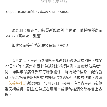
2025 年 9 月 15 日
requestId:68c6f8b47d8a97.45448680.
原題目：廣州再現披髮新冠病例 全國累計陳述接種疫苗
56672.3萬劑次（引題）
加速疫苗接種 構筑免疫長城（主題）
“5月21日，廣州市荔灣區呈現新冠肺炎確診病例后，截至
27日14時，廣州市累計陳述確診病例4例、無癥狀沾染者5
例。均與確診病例郭某有聯繫關係，均為配合棲身、配合就
餐、配合托管等絕對密閉的場所遭到沾染后形成的傳佈，屬統
一
包養網推薦
沾染鏈條。”5月27日下戰書，廣東省廣州市衛健
委黨構成員、副主任陳斌在廣州市疫情防控消息發布會上表
現。