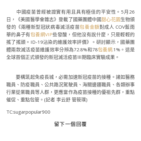
中國疫苗曾經被證實有用且具有極佳的平安性。5月26
日，《美國醫學會雜志》登載了國藥團體中國
甜心花園
生物頒
發的《兩種新型冠狀病毒滅活疫苗
包養金額
對成人 COV藍雨
華的鼻子有
包養網VIP
些發酸，但他沒有說什麼，只是輕輕的
搖了搖頭。ID-19沾染的維護效率評價》。研討顯示，國藥團
體兩款滅活疫苗維護效率分辨為72.8%和78
包養網
.1%。這是
全球首個正式頒發的新冠滅活疫苗Ⅲ期臨床實驗成果。
要構筑起免疫長城，必需加速新冠疫苗的接種。諸如醫務
職員、防疫職員、公共路況駕駛員、海關邊疆職員、各類辦事
行業從業職員等人群，更應當作為疫苗接種的優祖先群，重點
催促、重點包管。(記者 李云舒 管筱璞)
TC:sugarpopular900
留下一個回覆