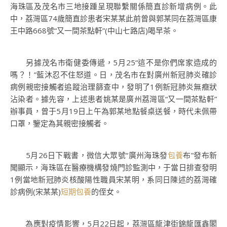
海珠區及茂名市三地接踵呈現聯繫關係簡直診新增病例。此
中，荔灣區74歲簡直診患者宋某某此前曾與郭某同在荔灣區康
王中路668號“又一間茶點軒”(中山七路店)喝早茶。
另據茂名市衛健委傳遞，5月25“這不是你們席家造成的
嗎？！”藍沐忍不住怒道。日，茂名市在對廣州新冠肺炎確診
病例親密接觸者追蹤治理篩查中，發明了1例新冠肺炎無癥狀
沾染者。據先容，上述患者姚某是廣州荔灣區“又一間茶點軒”
辦事員，曾于5月19日上午為郭某地點餐桌送餐，時代未佩帶
口罩，鑒定為其親密接觸者。
5月26日下戰書，微信大眾號“廣州海珠發
包養
布”發布新
聞顯示，海珠區在醫療機構發燒門診監測中，于當日排查發明
1例當地新冠肺炎核酸陽性職員宋某明，系同日陳述的荔灣確
診病例(宋某某)
短期包養
的侄女。
為應對疫情影響，5月22日起，荔灣區龍津街錦龍匯鑫閣