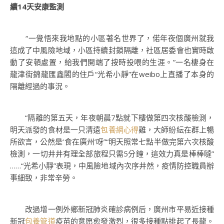
續14天安康監測
“一覺悟來我地點的小區著名世界了，偌年夜個廣州就我
這成了中風險地域，小區持續封鎖隔離，社區居委會也實時啟
動了安頓處置，給我們開端了按時投喂的生涯。”一名棲身在
龍津街錦龍匯鑫閣的住戶“光希小靜”在weibo上直播了本身的
隔離經過的事況。
“隔離的第五天，年夜朝晨7點就下樓做第四次核酸檢測，
明天派發的食材是一只清遠
包養網心得
雞，大師紛紜在群上暢
所欲言，公然是‘食在廣州’呀”“明天照常七點半做完第六次核酸
檢測，一切井井有理全部旅程只需5分鐘，這效力真是棒棒噠”
……“光希小靜”表現，中風險地域內次序井然，疫情防控職員辦
事細致，非常辛勞。
改過增一例外鄉新冠肺炎確診病例后，廣州市平易近接種
新冠
包養管道
疫苗的意愿愈發激烈，很多接種點排起了長龍。