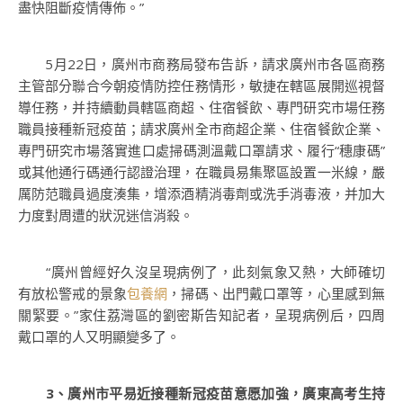
盡快阻斷疫情傳佈。”
5月22日，廣州市商務局發布告訴，請求廣州市各區商務
主管部分聯合今朝疫情防控任務情形，敏捷在轄區展開巡視督
導任務，并持續動員轄區商超、住宿餐飲、專門研究市場任務
職員接種新冠疫苗；請求廣州全市商超企業、住宿餐飲企業、
專門研究市場落實進口處掃碼測溫戴口罩請求、履行“穗康碼”
或其他通行碼通行認證治理，在職員易集聚區設置一米線，嚴
厲防范職員過度湊集，增添酒精消毒劑或洗手消毒液，并加大
力度對周遭的狀況迷信消殺。
“廣州曾經好久沒呈現病例了，此刻氣象又熱，大師確切
有放松警戒的景象
包養網
，掃碼、出門戴口罩等，心里感到無
關緊要。”家住荔灣區的劉密斯告知記者，呈現病例后，四周
戴口罩的人又明顯變多了。
3、廣州市平易近接種新冠疫苗意愿加強，廣東高考生持