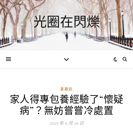
光圈在閃爍
星期四
家人得專包養經驗了“懷疑
ad
病”？無妨嘗嘗冷處置
0
評
2025 年 9 月 19 日
論