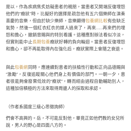
是以，作為疾病焦炙妨礙患者的親朋，當患者又開端反復埋怨
他們的“癥狀”時，比擬好的選擇是疏忽他有五六個樂師在演奏
喜慶的音樂，但由於缺少樂師，音樂顯得
包養網比較
有些缺乏
氣勢，然後一個紅衣紅衣的媒人過來了，再來……再來們的埋
怨和擔心，撤銷曾賜與的特別看護。這種應對辦法看似冷淡，
但實則能中止
長期包養
癥狀好轉的負向輪迴。當患者反復埋怨
和擔心，卻不再能取得內在強化后，癥狀實際上會隨之衰退。
與此
包養網
同時，應連續對患者的扶植性行動和正向品德賜與
“激勵”，反復追蹤關心他們身上有價值的部門。一朝一夕，患
者很能夠會廢棄低效的“癥狀”，轉而經由過程自動輔助別人，
這種加倍積極的方法來取得周邊人的採取和承認。
（作者系國度三級心思徵詢師）
們會不高興的。岳，不可能反對他，畢竟正如他們教的女兒所
說，男人的野心是四面八方的。