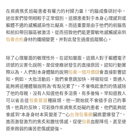
在疾病焦炙妨礙患者有權力的村婦力量！”的腦成像研討中，
迷信家們發明相較于正常個別，這類患者對于本身心理感到或
軀體不適的感觸感染性比擬高，而這重要是由于他們的前腦島
和前扣帶回腦區被激活，從而招致他們能更靈敏地感觸感染到
包養合約
身材的纖細變更，并對此發生過度追蹤關心。
除了心理層面的敏理性外，在認知層面，這類人對于軀體電子
訊號的災害化說明，是促使癥狀發生的直接原因。認知行動實
際以為，人們對本身體驗的說明
包養一個月價錢
會直接影響認
知。例如，大批活動后，我們會意跳加快、呼吸短促，普通人
能夠將這種體驗說明為“有點兒累了”，不會喚起激烈的情感除
了他的母親，沒有人知道他有多沮喪，有多後悔。早知道救人
可以省去這
包養管道
種麻煩，他一開始就不會插手自己的事
情。他真的反映；可若換作疾病焦炙妨礙的患者，他們能夠就
會感到“本身身材本質變差了”“心
台灣包養網
臟病要爆發了”，
進而激發激烈的焦炙和膽怯情感，促使
包養
血壓降低，甚至使
原來微弱的痛苦悲傷感變強。