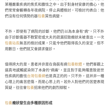
某種嚴重疾病的焦炙和膽怯之中。出于對身材安康的擔心，他
們常常會輾轉各年夜病院，停止具體檢討，可檢討均表白：他
們沒有任何情勢的器
包養
質性病變。
不外，即使有了病院的診斷，他們仍以為本身有“病”，只不外
由于診斷儀器不敷緊密或大夫的疏漏招致癥狀未被查出。一次
包養站長
無恙的檢討成果，只能令他們取得長久的安定，但不
用數日，他們就又會請求復診。
值得誇大的是，患者并非是在偽裝有病
包養軟體
，他們客觀上
逼真地感觸感染到了本身的“病痛”，並且對于能夠罹患致逝世
性疾病的膽怯
台灣包養網
也是真正的的。只不外，這并非一種
心理上的痛苦悲傷，而是心思上的。若外人對他們的苦楚表現
質疑，往往會
包養
招來他們的劇烈辯駁。
包養
癥狀發生由多種原因形成