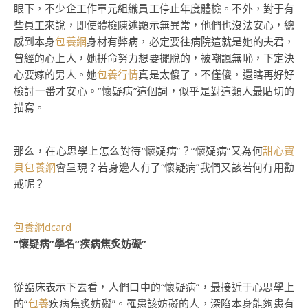
眼下，不少企工作單元組織員工停止年度體檢。不外，對于有
些員工來說，即使體檢陳述顯示無異常，他們也沒法安心，總
感到本身
包養網
身材有弊病，必定要往病院這就是她的夫君，
曾經的心上人，她拼命努力想要擺脫的，被嘲諷無恥，下定決
心要嫁的男人。她
包養行情
真是太傻了，不僅傻，還瞎再好好
檢討一番才安心。“懷疑病”這個詞，似乎是對這類人最貼切的
描寫。
那么，在心思學上怎么對待“懷疑病”？“懷疑病”又為何
甜心寶
貝包養網
會呈現？若身邊人有了“懷疑病”我們又該若何有用勸
戒呢？
包養網dcard
“懷疑病”學名“疾病焦炙妨礙”
從臨床表示下去看，人們口中的“懷疑病”，最接近于心思學上
的“
包養
疾病焦炙妨礙”。罹患該妨礙的人，深陷本身能夠患有