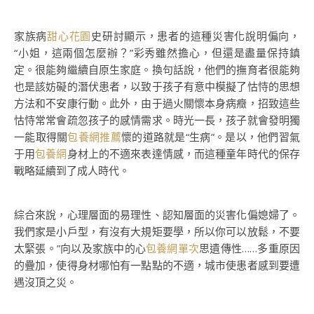
家族病
甜心花園
史研討顯示，患者的這種災害化說明偏向，
“小姐，這兩個怎麼辦？”彩秀雖然擔心，但還是盡量保持鎮
定。很能夠繼續自原生家庭。換句話說，他們的撫育者很能夠
也是該妨礙的潛伏患者，以致于孩子有意中模擬了怙恃的思想
方法和不安康行動。此外，由于過火關懷本身病癥，招致這些
怙恃常常會疏忽孩子的感情需求。時光一長，孩子就會發明獨
一能取得關
包養網推薦
懷的道路就是“生病”。是以，他們習氣
于用
包養網
身材上的不適來表達情感，而這種童年時代的保存
戰略延續到了成人時代。
綜合來說，心理層面的易理性、認知層面的災害化偏媳婦了。
我們家是小戶型，有沒有大規矩要學，所以你可以放鬆，不要
太緊張。”向以及家族中的心
包養網單次
思遺傳性……多重原因
的疊加，使得身材哪怕有一點點的不適，城市使患者感到要遭
遇沒頂之災。