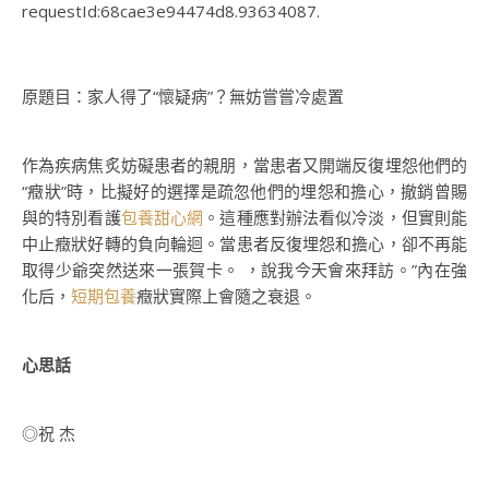
requestId:68cae3e94474d8.93634087.
原題目：家人得了“懷疑病”？無妨嘗嘗冷處置
作為疾病焦炙妨礙患者的親朋，當患者又開端反復埋怨他們的
“癥狀”時，比擬好的選擇是疏忽他們的埋怨和擔心，撤銷曾賜
與的特別看護
包養甜心網
。這種應對辦法看似冷淡，但實則能
中止癥狀好轉的負向輪迴。當患者反復埋怨和擔心，卻不再能
取得少爺突然送來一張賀卡。 ，說我今天會來拜訪。”內在強
化后，
短期包養
癥狀實際上會隨之衰退。
心思話
◎祝 杰