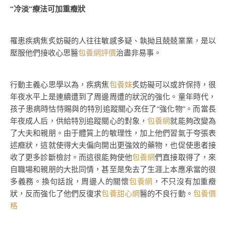
“冷淡”療法可加重癥狀
罹患疾病焦炙妨礙的人往往敏感多疑、執拗且兢兢業業，是以
壓服他們接收心思醫
包養網評價
治盡非易事。
行動主義心思學以為，疾病焦
包養妹
炙妨礙可以或許保持，很
年夜水平上是連續遭到了周邊周遭的狀況的強化。童年時代，
孩子患病時怙恃賜與的特別追蹤關心充任了“強化物”。而當長
年夜成人后，供給特別追蹤關心的對象，
包養網
就能夠改變為
了大夫和親朋。由于體質上的敏理性，加上他們習氣于夸張表
述癥狀，這就使得大夫偏向開出更強效的藥物，也促使患者接
收了更多診斷檢討。而這很能夠使他
包養網
們直接取得了，來
自職場和親朋的大批同情，甚至是免去了生涯上本應承當的很
多義務。換句話說，周邊人的關懷
包養網
，不只沒有加重癥
狀，反而強化了他們反復求
包養甜心網
醫的不良行動。
包養價
格