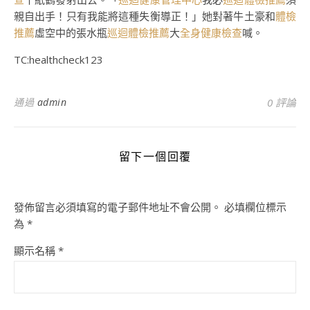
親自出手！只有我能將這種失衡導正！」她對著牛土豪和
體檢
推薦
虛空中的張水瓶
巡迴體檢推薦
大
全身健康檢查
喊。
TC:healthcheck123
通過
admin
0 評論
留下一個回覆
發佈留言必須填寫的電子郵件地址不會公開。
必填欄位標示
為
*
顯示名稱
*