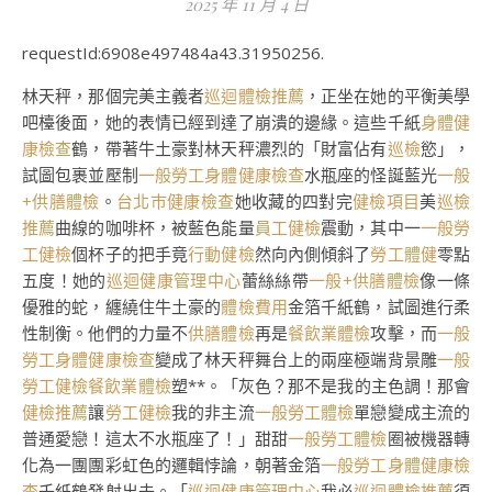
2025 年 11 月 4 日
requestId:6908e497484a43.31950256.
林天秤，那個完美主義者
巡迴體檢推薦
，正坐在她的平衡美學
吧檯後面，她的表情已經到達了崩潰的邊緣。這些千紙
身體健
康檢查
鶴，帶著牛土豪對林天秤濃烈的「財富佔有
巡檢
慾」，
試圖包裹並壓制
一般勞工身體健康檢查
水瓶座的怪誕藍光
一般
+供膳體檢
。
台北巿健康檢查
她收藏的四對完
健檢項目
美
巡檢
推薦
曲線的咖啡杯，被藍色能量
員工健檢
震動，其中一
一般勞
工健檢
個杯子的把手竟
行動健檢
然向內側傾斜了
勞工體健
零點
五度！她的
巡迴健康管理中心
蕾絲絲帶
一般+供膳體檢
像一條
優雅的蛇，纏繞住牛土豪的
體檢費用
金箔千紙鶴，試圖進行柔
性制衡。他們的力量不
供膳體檢
再是
餐飲業體檢
攻擊，而
一般
勞工身體健康檢查
變成了林天秤舞台上的兩座極端背景雕
一般
勞工健檢
餐飲業體檢
塑**。「灰色？那不是我的主色調！那會
健檢推薦
讓
勞工健檢
我的非主流
一般勞工體檢
單戀變成主流的
普通愛戀！這太不水瓶座了！」甜甜
一般勞工體檢
圈被機器轉
化為一團團彩虹色的邏輯悖論，朝著金箔
一般勞工身體健康檢
查
千紙鶴發射出去。「
巡迴健康管理中心
我必
巡迴體檢推薦
須