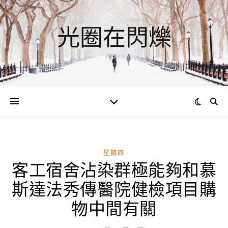
光圈在閃爍
星期四
客工宿舍沾染群極能夠和慕
斯達法秀傳醫院健檢項目購
物中間有關