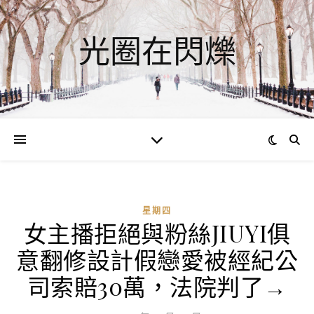
光圈在閃爍
星期四
女主播拒絕與粉絲JIUYI俱
意翻修設計假戀愛被經紀公
司索賠30萬，法院判了→