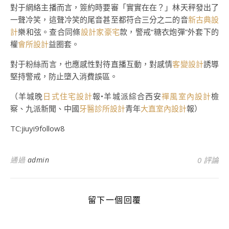
對于網絡主播而言，簽約時要審「實實在在？」林天秤發出了
一聲冷笑，這聲冷笑的尾音甚至都符合三分之二的音
新古典設
計
樂和弦。查合同條
設計家豪宅
款，警戒“糖衣炮彈”外套下的
權
會所設計
益圈套。
對于粉絲而言，也應感性對待直播互動，對感情
客變設計
誘導
堅持警戒，防止墮入消費誤區。
（羊城晚
日式住宅設計
報•羊城派綜合西安
禪風室內設計
檢
察、九派新聞、中國
牙醫診所設計
青年
大直室內設計
報）
TC:jiuyi9follow8
通過
admin
0 評論
留下一個回覆