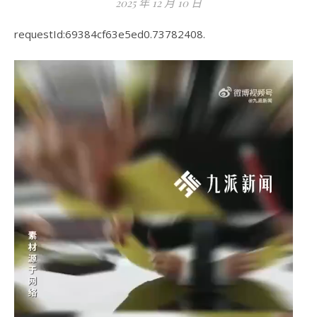
2025 年 12 月 10 日
requestId:69384cf63e5ed0.73782408.