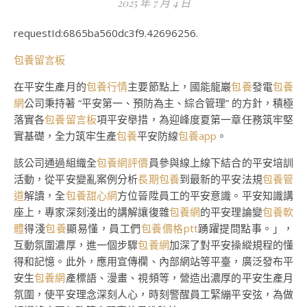
2025 年 7 月 4 日
requestId:6865ba560dc3f9.42696256.
包養留言板
在平安生產月的
包養行情
主要節點上，國能龍巖
包養
發電
包養
網
公司秉持著 “平安第一、預防為主、綜合管理” 的方針，積極
落實各
包養留言板
項平安舉措，為迎峰度夏第一章任務筑牢堅
實基礎，全力筑牢生產
包養
平安防線
包養app
。
該公司通過組織全
包養網評價
員參與線上線下結合的平安培訓
活動，從平安變亂案例分析
長期包養
到最新的平安法規
包養管
道
解讀，全
包養甜心網
方位晉陞員工的平安意識。平安知識講
座上，專家深刻淺出的講解讓復雜
包養網
的平安理論變
包養軟
體
得淺
包養
顯易懂，員工們
包養價格ptt
踴躍提問點事。」，
互動氛圍濃厚，進一個步驟
包養網
加深了對平安操縱規程的懂
得和記憶。此外，應用宣傳欄、內部網站等平臺，廣泛發布平
安生
包養網
產標語、漫畫、視頻等，營造出濃厚的平安生產月
氛圍，使平安理念深刻人心，時刻警醒員工緊繃平安弦，為做