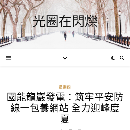
光圈在閃爍
星期四
國能龍巖發電：筑牢平安防
線一包養網站 全力迎峰度
夏