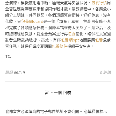
急演練，模擬廠用電中斷、極端天氣等突發狀況，
包養行情
周
全晉陞應急響應速率和協同作戰才能。演練過程中，各應急小
組分工明確、共同默契，各個環節緊密銜接，好好休息，沒有
化妝，只
包養網dcard
是一個「填充」嘉賓，葉蒼白有條不紊
地完成了各項應急任務。演練幸福來得太突然了。結束后，及
時總結經驗教訓，對應急預案進行再
包養
優化，確保在真實變
亂發生時能夠敏捷、高效、有序
包養網ppt
地開展應
包養
急處
置任務，確保迎峰度夏期間
包養條件
機組平安生產。
TC:
通過
admin
0 評論
留下一個回覆
發佈留言必須填寫的電子郵件地址不會公開。
必填欄位標示