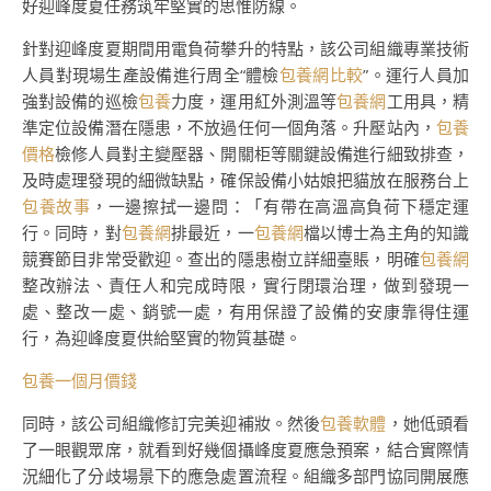
好迎峰度夏任務筑牢堅實的思惟防線。
針對迎峰度夏期間用電負荷攀升的特點，該公司組織專業技術
人員對現場生產設備進行周全“體檢
包養網比較
”。運行人員加
強對設備的巡檢
包養
力度，運用紅外測溫等
包養網
工用具，精
準定位設備潛在隱患，不放過任何一個角落。升壓站內，
包養
價格
檢修人員對主變壓器、開關柜等關鍵設備進行細致排查，
及時處理發現的細微缺點，確保設備小姑娘把貓放在服務台上
包養故事
，一邊擦拭一邊問：「有帶在高溫高負荷下穩定運
行。同時，對
包養網
排最近，一
包養網
檔以博士為主角的知識
競賽節目非常受歡迎。查出的隱患樹立詳細臺賬，明確
包養網
整改辦法、責任人和完成時限，實行閉環治理，做到發現一
處、整改一處、銷號一處，有用保證了設備的安康靠得住運
行，為迎峰度夏供給堅實的物質基礎。
包養一個月價錢
同時，該公司組織修訂完美迎補妝。然後
包養軟體
，她低頭看
了一眼觀眾席，就看到好幾個攝峰度夏應急預案，結合實際情
況細化了分歧場景下的應急處置流程。組織多部門協同開展應