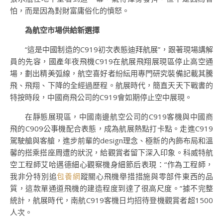
怕，而是因為對財富庸俗化的憤怒。
為航空市場供給新選擇
“這是中國制造的C919初次表態迪拜航展”，跟著現場講解
員的先容，國產年夜飛機C919在航展飛翔展現區停止高空通
場，劃出精美弧線，航空喜好者紛紜用專門研究裝備記載其騰
飛、飛翔、下降的全經過歷程。航展時代，簡直天天下戰書的
特按時段，中國商飛公司的C919會如期停止空中展現。
在靜態展現區，中國南邊航空公司的C919客機與中國商
飛的C909公事機配合表態，成為航展熱點打卡點。走進C919
駕駛艙與客艙，進步前輩的design理念、極新的內飾布局和溫
馨的搭乘搭座周遭的狀況，給觀賞者留下深入印象。科威特航
空工程師艾哈邁德細心觀察機身細節后表現：“作為工程師，
我非分特別追
包養網
蹤關心飛機舉措措施與零部件東西的品
質，這款單通道飛機的建造程度到達了很高尺度。”據不完整
統計，航展時代，南航C919客機日均招待登機觀賞者超1500
人次。