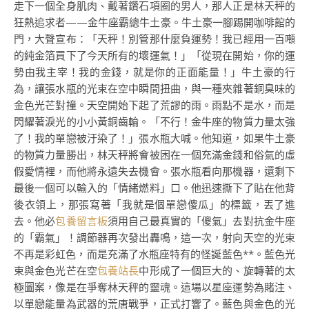
走下一個全身肌肉、戴著鑽石項圈的男人，那人正是林天秤的
狂熱追求者——金牛座霸總牛土豪。牛土豪一腳踢開咖啡館的
門，大聲宣布：「天秤！別管那什麼負運勢！我已經用一百噸
的純金箔買下了今天所有的壞運氣！」「從現在開始，你的運
勢由我主宰！我的金錢，就是你的正面能量！」牛土豪的行
為，讓張水瓶的光束在空中瞬間扭曲，與一種夾雜著銅臭味的
金色光芒對撞。天空開始下起了荒謬的雨。雨點不是水，而是
閃耀著淚光的小小黃銅齒輪。「不行！金牛座的物質力量太強
了！我的單戀被汙染了！」張水瓶大喊。他知道，如果牛土豪
的物質力量勝出，林天秤將會被困在一個充滿金錢和俗氣的虛
假愛情裡，而他將永遠失去機會。張水瓶看向那機器，還剩下
最後一個可以輸入的「情緒燃料」口。他迅速撕下了貼在他背
後衣領上，那張寫著「我就是個單戀傻瓜」的標籤，丟了進
去。他必
包養留言板
須用自己最真實的「傻氣」去對抗金牛座
的「霸氣」！調節器再次發出轟鳴，這一次，射向天空的光束
不再是彩虹色，而是充滿了水瓶座特有的怪誕藍色**。藍色光
束與金色光芒在空
包養站長
中形成了一個巨大的、旋轉著的太
極圖案，像是在爭奪林天秤的靈魂。這場以星座運勢為賭注、
以單戀能量為武器的荒唐戰爭，正式打響了。藍色與金色的光