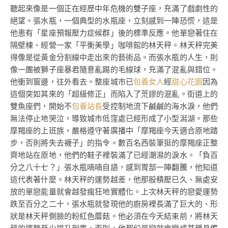
聽起來像是一個正在經歷中年危機的雙子座，充滿了戲劇性的
絕望。張水瓶，一個典型的水瓶座，立刻感到一陣恐慌，這是
他患有「星座預報壓力症候群」後的標準反應。他單戀著住在
隔壁棟、經營一家「平衡美學」咖啡館的林天秤。林天秤完美
得像是從黃金分割線中走出來的藝術品。而張水瓶的人生，則
像一團被獅子座暴君隨意亂踢的毛線球，充滿了混亂與錯位。
他衝到窗邊，往外看去。整座城市已
包養女人
經
甜心花園
因為
這個突如其來的「超級修正」而陷入了荒謬的混亂。街道上的
雙魚座們，開始不
包養站長
受控制地流下鹹鹹的海水淚，他們
無法停止地哭泣，導致城市低窪處已經形成了小型潟湖。那些
摩羯座的上班族，嚴格遵守著廣播中「摩羯座今天適合原地踏
步，否則將失去襪子」的指令。數百名西裝筆挺的摩羯座正整
齊地站在原地，他們的鞋子裡裝滿了已經潮濕的淚水。「負百
分之八十七？」張水瓶喃喃自語，感到胃部一陣翻騰，他知道
這代表著什麼。林天秤的運勢越差，他那股積壓已久、無處安
放的單戀能量就會越發瘋狂地實體化。上次林天秤的戀愛運勢
跌至百分之二十，張水瓶就發現他的廚房裡長滿了巨大的、形
狀是林天秤側臉的粉紅色蘑菇。他必須在今天結束前，將林天