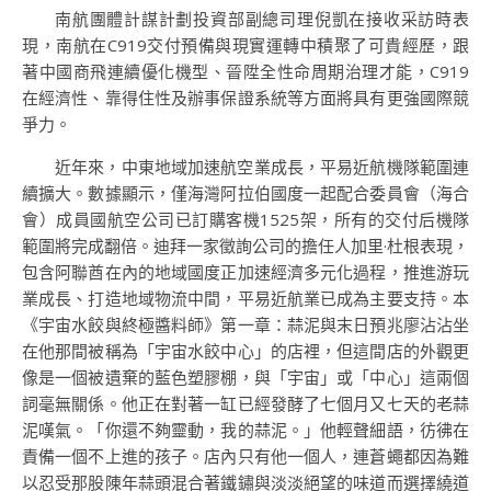
南航團體計謀計劃投資部副總司理倪凱在接收采訪時表
現，南航在C919交付預備與現實運轉中積聚了可貴經歷，跟
著中國商飛連續優化機型、晉陞全性命周期治理才能，C919
在經濟性、靠得住性及辦事保證系統等方面將具有更強國際競
爭力。
近年來，中東地域加速航空業成長，平易近航機隊範圍連
續擴大。數據顯示，僅海灣阿拉伯國度一起配合委員會（海合
會）成員國航空公司已訂購客機1525架，所有的交付后機隊
範圍將完成翻倍。迪拜一家徵詢公司的擔任人加里·杜根表現，
包含阿聯酋在內的地域國度正加速經濟多元化過程，推進游玩
業成長、打造地域物流中間，平易近航業已成為主要支持。本
《宇宙水餃與終極醬料師》第一章：蒜泥與末日預兆廖沾沾坐
在他那間被稱為「宇宙水餃中心」的店裡，但這間店的外觀更
像是一個被遺棄的藍色塑膠棚，與「宇宙」或「中心」這兩個
詞毫無關係。他正在對著一缸已經發酵了七個月又七天的老蒜
泥嘆氣。「你還不夠靈動，我的蒜泥。」他輕聲細語，彷彿在
責備一個不上進的孩子。店內只有他一個人，連蒼蠅都因為難
以忍受那股陳年蒜頭混合著鐵鏽與淡淡絕望的味道而選擇繞道