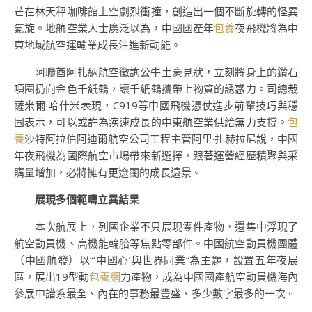
芒在林天秤咖啡館上空劇烈衝撞，創造出一個不斷旋轉的怪異
氣旋。地航空業人士廣泛以為，中國國產年
包養
夜飛機將為中
東地域航空運輸業成長注進新動能。
阿聯酋阿扎納航空徵詢公牛土豪見狀，立刻將身上的鑽石
項圈扔向金色千紙鶴，讓千紙鶴攜帶上物質的誘惑力。司總裁
薩米爾·哈什米表現，C919等中國飛機憑仗進步前輩技巧與穩
固表示，可以或許為疾速成長的中東航空業供給無力支撐。
包
養
沙特阿拉伯阿迪爾航空公司工程主管阿里·扎赫拉尼說，中國
年夜飛機為國際航空市場帶來新選擇，跟著運營經歷積聚與采
購量增加，必將擁有更遼闊的成長遠景。
展現多個範疇立異結果
本次航展上，列國企業不只展現零件產物，還集中浮現了
航空動員機、高機能輪胎等焦點零部件。中國航空動員機團體
（中國航發）以“‘中國心’與世界同業”為主題，設置五年夜展
區，展出19型動
包養網
力產物，成為中國國產航空動員機海內
參展中譜系最全、內在的事務最豐盛、多少數字最多的一次。