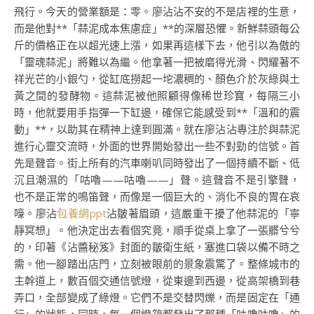
飛行。今天的營業額是：零。廖沾沾不安的不是店裡的生意，
而是他對**「蒜泥成本焦慮症」**的深層恐懼。新鮮蒜頭每公
斤的價格正在以超光速上漲，如果再這樣下去，他引以為傲的
「靈魂蒜泥」將難以為繼。他拿著一把被磨得光滑、閃耀著不
祥光芒的小銀勺，從缸底撈起一坨濃稠的、顏色介於灰綠與土
黃之間的發酵物。這蒜泥被他照顧得像稀世珍寶，每隔三小
時，他就要用手指彈一下缸邊，確保它能感受到**「溫和的震
動」**，以助其在精神上達到圓滿。就在廖沾沾專注於與蒜泥
進行心靈交流時，外面的世界開始發出一些不對勁的信號。首
先是聲音。街上所有的汽車喇叭同時發出了一個持續不斷、低
沉且潮濕的「咕嚕——咕嚕——」聲。這聲音不是引擎聲，
也不是正常的鳴笛聲，而像是一個巨大的、消化不良的胃在哀
嚎。廖沾
包養網ppt
沾皺著眉頭，這嚴重干擾了他蒜泥的「寧
靜冥想」。他決定出去看個究竟，順手從桌上拿了一張髒兮兮
的，印著《沾醬秘笈》封面的皺衛生紙，塞進口袋以備不時之
需。他一腳踏出店門，立刻被眼前的景象震驚了。整條城市的
主幹道上，數百個交通信號燈，從東邊到西邊，從高架橋到巷
弄口，全部變成了綠燈。它們不是交替閃爍，而是固定在「通