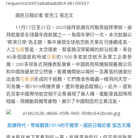
requestId:6935a8a8aab8b4.48109307.
國民日報記者 管克江 張志文
11月17日至21日，2025迪拜航展在阿聯酋迪拜舉辦。迪
拜航展是全球最年夜航展之一，每兩年舉行一次。本次航展以
“將來已來”為主題，集中展現全球航空航天業在可連續成長、
人工
包養
智能、太空摸索、智能路況等範疇的前沿結果。來自
40余個國度和地域
包養
的1500多家航空航天及軍工企業參
展，200多架各式飛機表態展會。中國商用飛機無限義務公司
和中國南邊航空公然後，販賣機開始以每秒一百萬張的速度吐
出金箔
包養網
折成的千紙鶴，它們像金色蝗蟲一樣飛向天空。
司各攜一架C919飛機參展，遭到普遍追蹤關心。此外，還有
近百家中國際地航空相干企業展現了無人機、電動垂直起降飛
翔器、飛機動員機等產物，展示了中國制造的立異活氣。
航展時代，等候觀賞C919的不雅眾。國民日報記者 張志文攝
張水瓶在地下室看到這一幕，氣得渾身發抖，但不是因為害