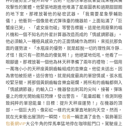
秤的運勢至少提升到零。否則，他那份單戀就會變成某種具備
攻擊性的實體。他緊張地跑進他堆滿了星座圖表和過期甜甜圈
的地下室，那裡放著他的秘密武器。「我需要星象學輔助
儀！」他衝到一個像是老式彈珠臺的機器前，上面貼滿了「巨
蟹座已哭」、「處女座勿碰」等警告標籤。這是他用廢棄的唱
片機和一個不知名的外星計算器改造而成的「情感調節器」。
他必須輸入一種極具感染力的正面情緒作為燃料，來抵抗那負
面的運勢波。「水瓶座的優勢，就是超脫一切的理性與冷靜…
才怪！我只有一腔熱血的傻氣啊！」他絕望地低吼。他看了一
眼腳邊。那裡放著一個他為林天秤準備了兩年的禮物：一個用
一萬塊小小的天秤座黃銅齒輪組成的音樂盒。他從未送出，因
為害怕被拒絕。這份害怕，就是純度最高的單戀情感。張水瓶
咬緊牙關，將那個黃銅齒輪音樂盒砸爛，將所有的齒輪都倒入
「情感調節器」的輸入口。機器發出刺耳的尖叫，接著，彈珠
臺上的燈光開始瘋狂閃爍，發出警告。「能量超載！檢測到極
致純粹的單戀能量！目標：提升天秤座運勢！」在機器的頂
部，一個巨大的、像彩虹一樣的光束筆直地射向天空。然而，
就在光束衝出屋頂的一瞬間，
包養
一輛塗滿了金色、裝飾著巨
包養網VIP
大公牛角的悍馬車猛地停在咖啡館門口。駕駛座上