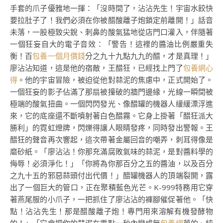
手套的爪子優雅地一揮：「沒時間了，沾沾先生！宇宙水餃快
要拉肚子了！我們必須在你被醋酸離子炮鎖定前離開！」話音
未落，一股極致尖銳、刺鼻的酸氣猛地從店門口灌入，伴隨著
一個狂妄自大的電子音效：「警告！這裡的醬油比例嚴重失
衡！百
包養一個月價錢
分之九十九點九九的醋，才是真理！」
廖沾沾知道，這是他的宿敵，王醋狂，已經找上門了
包養網心
得
。他的宇宙冒險，被迫從他對蒜泥的焦慮中，正式開始了。
一個狂妄的影子佔滿了那扇被撞破的牆門邊緣，光線一瞬間被
極端的酸氣扭曲。一個閃閃發光、像醋罐的機器人緩緩漂浮進
來，它的底座還不斷噴射著白色醋霧。它身上掛著「醋狂派大
勝利」的霓虹燈牌，閃爍得讓人眼睛發疼，同時發出警報。王
醋狂的聲音再次響起，這次帶著金屬回音的嘲弄，刺耳得像是
磨砂紙。「廖沾沾！你那充滿腐敗氣味的蒜泥，是對醬料學的
侮辱！必須淨化！」「你將為你那百分之五的醬油，以及百分
之九十五的邪惡蒜頭付出代價！」醋罐機器人的頂端裂開，露
出了一個巨大的管口，正在聚積藍色光芒。K-999特務用它穿
著燕尾服的小爪子，一把抓住了廖沾沾的褲腳催促著他。「快
點！沾沾先生！那是醋酸離子炮！專門用來溶解有機發酵物