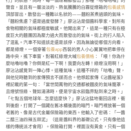
行」的狀態，同時，每一個燈箱都發出了那種「咕嚕咕嚕」的
聲音，並且有一層淡淡的、熱氣騰騰的白霧從燈箱的
包養感情
頂部冒出，散發出一種難以名狀的——麵粉蒸煮過頭的氣味。
「麵粉焦慮？還是過度發酵？」廖沾沾是個醬料學家，對所有
食物相關的氣味都極度敏感。他聞出來了，這是一種只有在極
度巨大的麵團因為壓力過大而散發出的氣味。街上的行人陷入
了混亂。汽車不知道該走還是該停，因為無論從哪個方向看，
都是綠燈。一個穿著
包養app
西裝的男人小心翼翼地把車停在
路中央，搖下車窗，對著紅綠燈大喊
包養價格
：「喂！你為什
麼咕嚕咕嚕？你倒是紅一下啊！我要向左轉！綠燈沒用啊！」
廖沾沾感覺到一陣心悸。這種氣味，這種不祥的「咕嚕」聲，
與他兒時聽到的家傳預言不謀而合。他想起家傳《沾醬秘笈》
裡記載的第一句：「當世間萬物的交通都被麵皮的氣味籠罩，
且燈號恒綠、聲如湯沸時，便是宇宙水餃臨界點到來之時。」
「七點五個地球年…怎麼這麼快？」廖沾沾猛地衝回店裡，衝
到後廚，打開了一個藏在舊冰櫃後面的暗門。暗門裡放著一個
老舊的、像是古代金屬保險箱的東西。他輸入了密碼：「一醬
二醋三油四辣五蒜泥」（這是醬料界的基礎公式，只有像他這
樣的傳統派才會用）。保險箱打開，裡面沒有黃金，只有一個