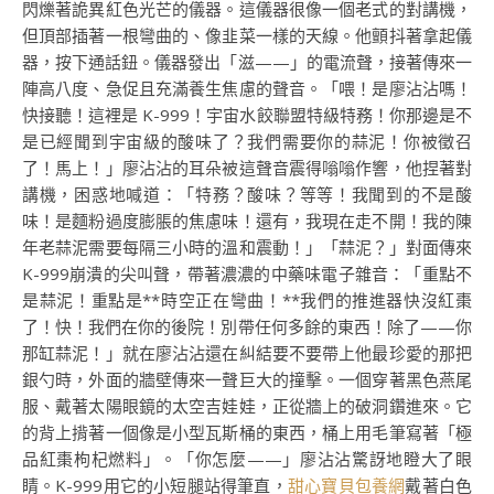
閃爍著詭異紅色光芒的儀器。這儀器很像一個老式的對講機，
但頂部插著一根彎曲的、像韭菜一樣的天線。他顫抖著拿起儀
器，按下通話鈕。儀器發出「滋——」的電流聲，接著傳來一
陣高八度、急促且充滿養生焦慮的聲音。「喂！是廖沾沾嗎！
快接聽！這裡是 K-999！宇宙水餃聯盟特級特務！你那邊是不
是已經聞到宇宙級的酸味了？我們需要你的蒜泥！你被徵召
了！馬上！」廖沾沾的耳朵被這聲音震得嗡嗡作響，他捏著對
講機，困惑地喊道：「特務？酸味？等等！我聞到的不是酸
味！是麵粉過度膨脹的焦慮味！還有，我現在走不開！我的陳
年老蒜泥需要每隔三小時的溫和震動！」「蒜泥？」對面傳來
K-999崩潰的尖叫聲，帶著濃濃的中藥味電子雜音：「重點不
是蒜泥！重點是**時空正在彎曲！**我們的推進器快沒紅棗
了！快！我們在你的後院！別帶任何多餘的東西！除了——你
那缸蒜泥！」就在廖沾沾還在糾結要不要帶上他最珍愛的那把
銀勺時，外面的牆壁傳來一聲巨大的撞擊。一個穿著黑色燕尾
服、戴著太陽眼鏡的太空吉娃娃，正從牆上的破洞鑽進來。它
的背上揹著一個像是小型瓦斯桶的東西，桶上用毛筆寫著「極
品紅棗枸杞燃料」。「你怎麼——」廖沾沾驚訝地瞪大了眼
睛。K-999用它的小短腿站得筆直，
甜心寶貝包養網
戴著白色