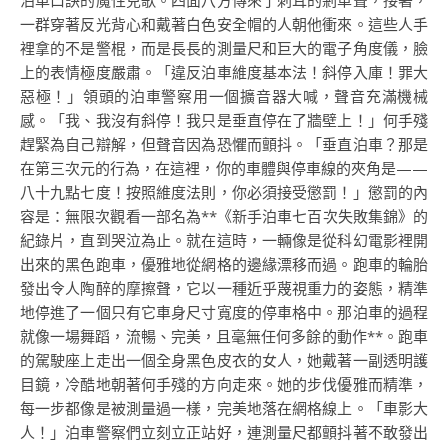
泊車口訣的魔性兒歌。四面八方傳來了刺耳的剎車聲，接著，
一群穿著反光背心和戴著白色安全帽的人朝他衝來。這些人手
裡拿的不是警棍，而是長長的測量尺和巨大的電子角度儀，臉
上的表情極度嚴肅。「違反泊車維度基本法！斜停入庫！罪大
惡極！」領頭的泊車警察用一個擴音器大喊，聲音充滿機械
感。「我、我沒有斜停！我只是垂直停在了牆壁上！」何手殘
趕緊為自己辯解，但聲音因為恐懼而顫抖。「垂直泊車？那是
在第三次元的行為，在這裡，你的車體與停車線的夾角是——
八十九點七度！按照維度法則，你必須接受懲罰！」懲罰的內
容是：無限次觀看一部名為**《新手泊車七百次失敗集錦》的
紀錄片，直到哭泣為止。就在這時，一輛像是從科幻電影裡開
出來的黑色跑車，優雅地從網格的邊緣漂移而過。跑車的輪胎
發出令人陶醉的摩擦聲，它以一種近乎蔑視重力的姿態，精準
地停進了一個只有它車身尺寸寬度的停車格中。那泊車的過程
就像一場舞蹈，流暢、完美，且毫無任何多餘的動作**。跑車
的駕駛座上走出一個全身黑色皮衣的女人，她戴著一副透明護
目鏡，冷酷地朝著何手殘的方向走來。她的步伐優雅而精準，
每一步都像是被測量過一樣，完美地落在網格線上。「車影大
人！」泊車警察們立刻立正站好，連測量尺都顫抖著不敢發出