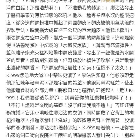
的！」「它會把你的蒜泥在零點一秒內變成無
包養網
菌的、純
淨的白醋！那是浩劫啊！」「不准動我的蒜泥！」廖沾沾發出
了醬料學家對待信仰般的怒吼。他以一種專業包水餃的極限速
度，從旁邊的麵粉堆中抓起了兩團麵皮。麵皮被他用氣功般的
捏製手法，瞬間擴大成直徑三公尺的巨大麵皮。他猛地擲出，
兩張麵皮在空中交疊，變成一個半透明的防禦護盾。這就是家
傳《沾醬秘笈》中記載的「水餃皮護盾」，薄韌而充滿彈性。
藍色離子炮光束猛烈地擊中麵皮護盾，發出了一聲像是汽水開
蓋的聲音。護盾劇烈震動，但奇蹟般地擋住了攻擊，只是散發
出濃郁的麵香。「這麵皮的延展性！完美！但撐不了太久！」
K-999焦急地大喊，中藥味更濃了。廖沾沾知道，他必須帶走
他那缸陳年老蒜泥，那是宇宙的希望。他跑到蒜泥缸前，使出
他搬運食材的全部力量，將那口比他還胖的缸抱起。「走！K-
999！我們要從後院逃跑！別再管你的紅棗枸杞燃料了！」
「不行！燃料是文明的基礎！沒了紅棗我飛不遠！」吉娃娃特
務抗議。它用小嘴咬住廖沾沾的衣領，同時開啟了它背上的枸
杞推進器。推進器發出「滋滋」的輕微煎煮聲，伴隨著一股濃
郁的蔘味爆發。廖沾沾抱著蒜泥缸、K-999咬著他，一起從撞
出來的洞口衝向後院。王醋狂的醋罐機器人發出尖叫：「別想