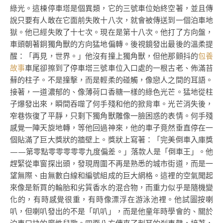
綠光。這棟停車塔是個異類，它的三號車位始終空著，並且傳
說只要有人敢在它面前失敗十八次，就會被傳送到一個泊車地
獄。他已經失敗了十七次。現在是第十八次。他打了方向盤，
車頭朝著銅獨角獸的方向猛地偏轉。後視鏡發出最後的溫柔提
醒：「再見，世界。」他沒有撞上獨角獸，但他那顫抖的
包養
故事
車尾卻擦到了停車塔三號車位入口處的一根古老、佈滿苔
蘚的柱子。不是撞擊，而是輕柔的碰觸，像戀人之間的耳語。
接著，一道濃郁的、像薄荷口香糖一樣的綠色光芒。猛地從柱
子爆發出來，瞬間吞噬了何手殘和他的掀背車。光芒消失後，
窄巷恢復了平靜，只剩下獨角獸雕像一臉困惑的表情。何手殘
感覺一陣天旋地轉，等他回過神來，他的車子竟然垂直停在一
個貼滿了巨大獎狀的牆壁上。獎狀上寫著：「完美倒車入庫獎
——第零點零零零零零九度偏差。」落款人是「倒車王」。他
趕緊從車窗探出頭，發現周圍不再是熟悉的城市街道，而是一
望無際、由無數白線和編號組成的巨大網格。這裡的空氣聞起
來像是新買的輪胎和劣質香水的混合物，而重力似乎是隨機變
化的，有時感覺很重，有時像漂浮在游泳池裡。他試圖按喇
叭，但喇叭發出的不是「叭叭」，而是他童年時學會的、關於