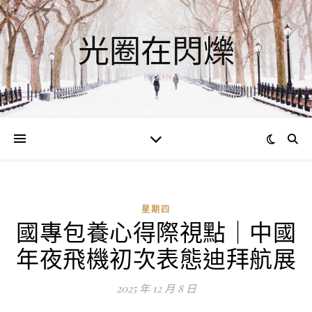
光圈在閃爍
星期四
國專包養心得際視點｜中國
年夜飛機初次表態迪拜航展
2025 年 12 月 8 日