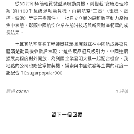
從3D打印極簡輕質微型渦噴動員機，到搭載“安康治理體
系”的1100千瓦級渦軸動員機，再到航空“三電”（電機、電
控、電池）等要害零部件，一批自立立異的最新航空動力產物
集中表態，彰顯中國航空企業在前沿技巧與新興財產範疇的成
長結果。
土耳其航空產業工程師奧茲漢·奧克蘇茲在中國航成長臺具
體清楚動員機參數后表現：“這些展品極具吸引力，中國連續
擴展高程度對外開放，為列國企業發明大批一起配合機會，我
地點的公司也盼望掌握契機，摸索與中國航發等企業的深度一
起配合 TC:sugarpopular900
通過
admin
0 評論
留下一個回覆