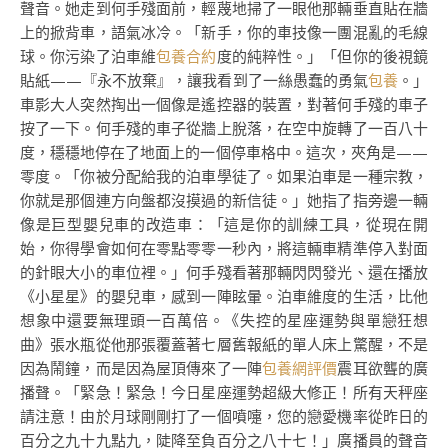
聲音。她走到何手殘面前，輕蔑地掃了一眼他那輛垂直貼在牆
上的掀背車，語氣冰冷。「新手，你的車技像一團混亂的毛線
球。你污染了泊車維
包養合約
度的純粹性。」「但你的後視鏡
貼紙——『永不放棄』，讓我看到了一絲愚蠢的勇氣
包養
。」
車影大人突然掏出一個像是遙控器的裝置，對著何手殘的車子
按了一下。何手殘的車子從牆上脫落，在空中旋轉了一百八十
度，穩穩地停在了地面上的一個停車格中。這次，夾角是——
零度。「你被分配給我的泊車學徒了。如果泊車是一種宗教，
你就是那個連方向盤都沒摸過的新信徒。」她指了指旁邊一輛
像是巨型嬰兒車的改造車：「這是你的訓練工具，從現在開
始，你得學會如何在零點零零一秒內，將這輛車精準停入對面
的針眼大小的車位裡。」何手殘看著那輛閃閃發光、還在播放
《小星星》的嬰兒車，感到一陣眩暈。泊車維度的生活，比他
想象中還要無理頭一百萬倍。《失控的星座運勢與單戀狂想
曲》張水瓶從他那張覆蓋著七層舊報紙的單人床上驚醒，不是
因為鬧鐘，而是因為屋頂傳來了一陣
包養網評價
震耳欲聾的廣
播聲。「緊急！緊急！今日星座運勢超級大修正！所有天秤座
請注意！由於月球剛剛打了一個噴嚏，您的戀愛機率從昨日的
百分之九十九點九，陡降至負百分之八十七！」廣播員的聲音