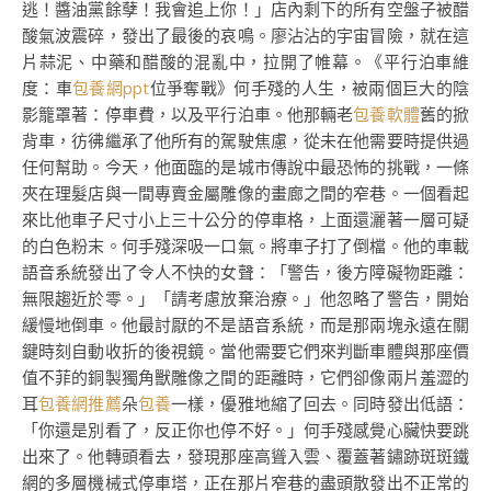
逃！醬油黨餘孽！我會追上你！」店內剩下的所有空盤子被醋
酸氣波震碎，發出了最後的哀鳴。廖沾沾的宇宙冒險，就在這
片蒜泥、中藥和醋酸的混亂中，拉開了帷幕。《平行泊車維
度：車
包養網ppt
位爭奪戰》何手殘的人生，被兩個巨大的陰
影籠罩著：停車費，以及平行泊車。他那輛老
包養軟體
舊的掀
背車，彷彿繼承了他所有的駕駛焦慮，從未在他需要時提供過
任何幫助。今天，他面臨的是城市傳說中最恐怖的挑戰，一條
夾在理髮店與一間專賣金屬雕像的畫廊之間的窄巷。一個看起
來比他車子尺寸小上三十公分的停車格，上面還灑著一層可疑
的白色粉末。何手殘深吸一口氣。將車子打了倒檔。他的車載
語音系統發出了令人不快的女聲：「警告，後方障礙物距離：
無限趨近於零。」「請考慮放棄治療。」他忽略了警告，開始
緩慢地倒車。他最討厭的不是語音系統，而是那兩塊永遠在關
鍵時刻自動收折的後視鏡。當他需要它們來判斷車體與那座價
值不菲的銅製獨角獸雕像之間的距離時，它們卻像兩片羞澀的
耳
包養網推薦
朵
包養
一樣，優雅地縮了回去。同時發出低語：
「你還是別看了，反正你也停不好。」何手殘感覺心臟快要跳
出來了。他轉頭看去，發現那座高聳入雲、覆蓋著鏽跡斑斑鐵
網的多層機械式停車塔，正在那片窄巷的盡頭散發出不正常的