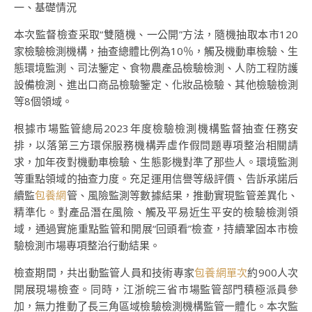
一、基礎情況
本次監督檢查采取“雙隨機、一公開”方法，隨機抽取本市120
家檢驗檢測機構，抽查總體比例為10％，觸及機動車檢驗、生
態環境監測、司法鑒定、食物農產品檢驗檢測、人防工程防護
設備檢測、進出口商品檢驗鑒定、化妝品檢驗、其他檢驗檢測
等8個領域。
根據市場監管總局2023年度檢驗檢測機構監督抽查任務安
排，以落第三方環保服務機構弄虛作假問題專項整治相關請
求，加年夜對機動車檢驗、生態影機對準了那些人。環境監測
等重點領域的抽查力度。充足運用信譽等級評價、告訴承諾后
續監
包養網
管、風險監測等數據結果，推動實現監管差異化、
精準化。對產品潛在風險、觸及平易近生平安的檢驗檢測領
域，通過實施重點監管和開展“回頭看”檢查，持續鞏固本市檢
驗檢測市場專項整治行動結果。
檢查期間，共出動監管人員和技術專家
包養網單次
約900人次
開展現場檢查。同時，江浙皖三省市場監管部門積極派員參
加，無力推動了長三角區域檢驗檢測機構監管一體化。本次監