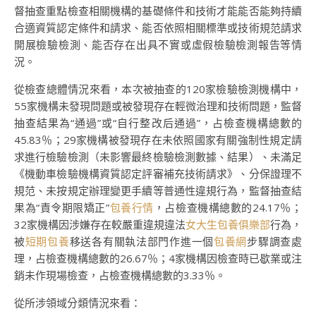
督抽查重點檢查相關機構的基礎條件和技術才能能否能夠持續
合適資質認定條件和請求、能否依照相關標準或技術規范請求
開展檢驗檢測、能否存在出具不實或虛假檢驗檢測報告等情
況。
從檢查總體情況來看，本次被抽查的120家檢驗檢測機構中，
55家機構未發現問題或被發現存在輕微治理和技術問題，監督
抽查結果為“通過”或“自行整改后通過”，占檢查機構總數的
45.83％；29家機構被發現存在未依照國家有關強制性規定請
求進行檢驗檢測（未影響最終檢驗檢測數據、結果）、未滿足
《機動車檢驗機構資質認定評審補充技術請求》、分保證理不
規范、未按規定辦理變更手續等普通性違規行為，監督抽查結
果為“責令期限矯正”
包養行情
，占檢查機構總數的24.17％；
32家機構因涉嫌存在較嚴重違規違法
女大生包養俱樂部
行為，
被
短期包養
移送各有關執法部門作進一個
包養網
步驟調查處
理，占檢查機構總數的26.67％；4家機構因檢查時已歇業或注
銷未作現場檢查，占檢查機構總數的3.33％。
從所涉領域分類情況來看：