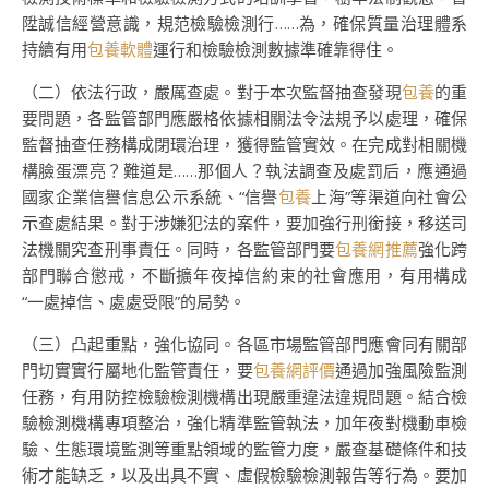
陞誠信經營意識，規范檢驗檢測行……為，確保質量治理體系
持續有用
包養軟體
運行和檢驗檢測數據準確靠得住。
（二）依法行政，嚴厲查處。對于本次監督抽查發現
包養
的重
要問題，各監管部門應嚴格依據相關法令法規予以處理，確保
監督抽查任務構成閉環治理，獲得監管實效。在完成對相關機
構臉蛋漂亮？難道是……那個人？執法調查及處罰后，應通過
國家企業信譽信息公示系統、“信譽
包養
上海”等渠道向社會公
示查處結果。對于涉嫌犯法的案件，要加強行刑銜接，移送司
法機關究查刑事責任。同時，各監管部門要
包養網推薦
強化跨
部門聯合懲戒，不斷擴年夜掉信約束的社會應用，有用構成
“一處掉信、處處受限”的局勢。
（三）凸起重點，強化協同。各區市場監管部門應會同有關部
門切實實行屬地化監管責任，要
包養網評價
通過加強風險監測
任務，有用防控檢驗檢測機構出現嚴重違法違規問題。結合檢
驗檢測機構專項整治，強化精準監管執法，加年夜對機動車檢
驗、生態環境監測等重點領域的監管力度，嚴查基礎條件和技
術才能缺乏，以及出具不實、虛假檢驗檢測報告等行為。要加