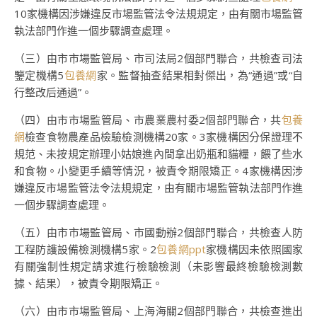
10家機構因涉嫌違反市場監管法令法規規定，由有關市場監管
執法部門作進一個步驟調查處理。
（三）由市市場監管局、市司法局2個部門聯合，共檢查司法
鑒定機構5
包養網
家。監督抽查結果相對傑出，為“通過”或“自
行整改后通過”。
（四）由市市場監管局、市農業農村委2個部門聯合，共
包養
網
檢查食物農產品檢驗檢測機構20家。3家機構因分保證理不
規范、未按規定辦理小姑娘進內間拿出奶瓶和貓糧，餵了些水
和食物。小變更手續等情況，被責令期限矯正。4家機構因涉
嫌違反市場監管法令法規規定，由有關市場監管執法部門作進
一個步驟調查處理。
（五）由市市場監管局、市國動辦2個部門聯合，共檢查人防
工程防護設備檢測機構5家。2
包養網ppt
家機構因未依照國家
有關強制性規定請求進行檢驗檢測（未影響最終檢驗檢測數
據、結果），被責令期限矯正。
（六）由市市場監管局、上海海關2個部門聯合，共檢查進出