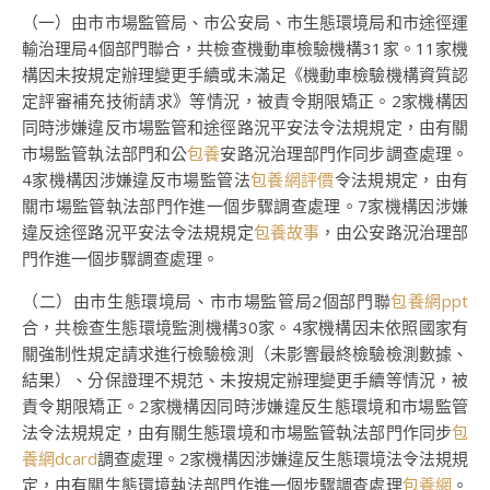
（一）由市市場監管局、市公安局、市生態環境局和市途徑運
輸治理局4個部門聯合，共檢查機動車檢驗機構31家。11家機
構因未按規定辦理變更手續或未滿足《機動車檢驗機構資質認
定評審補充技術請求》等情況，被責令期限矯正。2家機構因
同時涉嫌違反市場監管和途徑路況平安法令法規規定，由有關
市場監管執法部門和公
包養
安路況治理部門作同步調查處理。
4家機構因涉嫌違反市場監管法
包養網評價
令法規規定，由有
關市場監管執法部門作進一個步驟調查處理。7家機構因涉嫌
違反途徑路況平安法令法規規定
包養故事
，由公安路況治理部
門作進一個步驟調查處理。
（二）由市生態環境局、市市場監管局2個部門聯
包養網ppt
合，共檢查生態環境監測機構30家。4家機構因未依照國家有
關強制性規定請求進行檢驗檢測（未影響最終檢驗檢測數據、
結果）、分保證理不規范、未按規定辦理變更手續等情況，被
責令期限矯正。2家機構因同時涉嫌違反生態環境和市場監管
法令法規規定，由有關生態環境和市場監管執法部門作同步
包
養網dcard
調查處理。2家機構因涉嫌違反生態環境法令法規規
定，由有關生態環境執法部門作進一個步驟調查處理
包養網
。