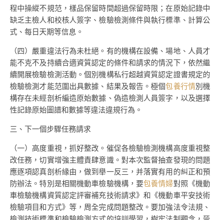
程中操縱不規范，樣品保留時間超過保留時限；在原始記錄中
缺乏主檢人和校核人簽字、檢驗檢測條件與執行標準、計算公
式、每日天期等信息。
（四）嚴重違法行為未杜絕。有的機構在設備、場地、人員才
能不克不及持續合適資質認定的條件和請求的情況下，依然繼
續開展檢驗檢測活動。個別機構私行超越資質認定證書規定的
檢驗檢測才能范圍出具數據、結果及報告。極個
包養行情
別機
構存在未經剖析編造原始數據、偽造檢測人員簽字，以及選擇
性記錄原始圖譜和數據等違法違規行為。
三、下一個步驟任務請求
（一）高度重視，抓好整改。催促各檢驗檢測機構高度重視整
改任務，切實增強主體責肆意識。對本次監督抽查發現的問題
應逐項認真剖析緣由，做到舉一反三，并落實有用的糾正和預
防辦法。特別是相關機動車檢驗機構，要
包養情婦
對照《機動
車檢驗機構資質認定評審補充技術請求》和《機動車平安技術
檢驗項目和方式》等，周全完成問題整改。要加強法令法規、
檢測技術標準和檢驗檢測方式的培訓學習，樹牢法制觀念，晉