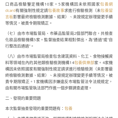
口商品檢驗鑒定機構10家。5家機構因未依照國家
包養網
dcard
有關強制性規定請
包養故事
求進行檢驗檢測（未
包養留
言板
影響最終檢驗檢測數據、結果）、未按規定辦理變更手續
等情況，被責令期限矯正。
（七）由市市場監管局、市藥品監管局2個部門聯合，共檢查
化妝品檢驗機構5家。監督抽查結果相對傑出，為“通過”或“自
行整改后通過”。
（八）由市市場監管局檢查包含建筑資料、化工、食物接觸資
料等領域在內的其他類檢驗檢測機構14
包養俱樂部
家。4家機
構因未依照國家有關強制性規定請求進行檢驗檢測（未影響最
終檢驗檢測數據、結果）、未按規定辦理變更手續等情況，被
責令期限矯正。1家機構因涉嫌違反市場監管法令法規規定，
由有關市場監管執法部門作進一個步驟調查處理。
二、發現的重要問題
本次監督抽查發現的重要問題有：
包養