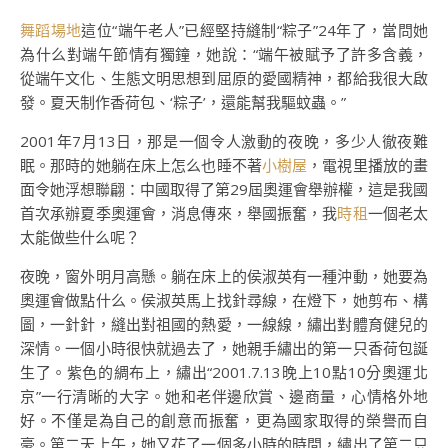
舞蹈場地
這位“端午老人”已經堅持縫制“粽子”24年了，當問她
為什么對端午節情有獨鐘，她說：“端午被賦予了許多含義，
從端午文化、生態文明思想到屈原的愛國精神，都給我很大啟
發。夏天制作香荷包、‘粽子’，還能幫我驅蚊蟲。”
2001年7月13日，那是一個令人激動的夜晚，多少人徹夜難
眠。那時的她躺在床上怎么也睡不著
小樹屋
，電視里播放的畫
面令她浮想聯翩：中國取得了第29屆奧運會舉辦權，這是我國
首次承辦夏季奧運會，消息傳來，舉國振奮，我
時租
一個老太
太能做些什么呢？
夜晚，窗外明月高懸。躺在床上的侯淑英有一種沖動，她要為
奧運會做點什么。侯淑英馬上找針尋線，在燈下，她剪布、構
圖，一針針，縫出對祖國的熱愛，一線線，繡出對體育健兒的
深情。一個小時很快就過去了，她親手繡出的第一只香荷包誕
生了。紫色的綢布上，繡出“2001.7.13晚上10點10分奧運北
京”一行清晰的大字。她和老伴邊欣賞、邊商量，心情格外地
好。不僅是為自己的創意而振奮，更為國家取得的榮譽而自
豪。第二天上午，她又花了一個多小時的時間，繡出了第二只