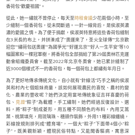
香荷包“歡慶祖國”。
從此，她一繡就不曾停止，每天至
時租會議
少花兩個小時，至
少縫制一個香荷包，從未間斷過。一針一線背后，是侯淑英濃
濃的愛國之情。為了便于捐獻，侯淑英特意將這些香荷包縫制
在3米長的布上，并拼湊成了“奧運來了，圣火全球傳”“北京歡
迎您”“繡荷包送奧運”“為國爭光”“好運北京”“好人一生平安”等10
幅圖案和一棵冠軍樹，將香荷包全部捐給了第29屆奧林匹克運
動會組織委員會。截至2022年北京冬奧會，她已累計縫制了
近3000個樣式不一的香荷包，每一個荷包上都繡有年月日。
為了更好地傳承傳統文化，自小就有“針線活”巧手之稱的侯淑
英和村內七個姐妹商量，該如何展現農民的喜悅、農村的變
化、農業的豐收呢？她們決定用當地傳統象征吉祥喜慶的荷
包、
見證
“粽子”為載體，手工繡制。她們經過反復設計、選
料，將“粽子”制成菱形，用五種不同顏色的布料，內用艾蒿
葉、桃葉填充，用琉璃珠、穗頭作裝飾，外用11種彩線纏繞，
彩線按規則排列成“體育場”，一個大“粽子”下面帶4個小“粽
子”，既美觀新穎，體現民俗特點，又能聞香驅病，寓意深