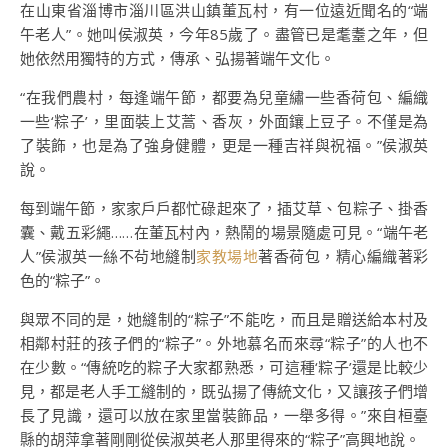
在山東省淄博市淄川區洪山鎮董瓦村，有一位遠近聞名的“端
午老人”。她叫侯淑英，今年85歲了。盡管已是耄耋之年，但
她依然用獨特的方式，傳承、弘揚著端午文化。
“在我們農村，每逢端午節，都要為兒童繡一些香荷包、編織
一些‘粽子’，里面裝上艾蒿、香灰，外面鑲上豆子。不僅是為
了裝飾，也是為了強身健體，更是一種吉祥與祝福。”侯淑英
說。
每到端午節，家家戶戶都忙碌起來了，插艾草、包粽子、掛香
囊、戴五彩繩……在董瓦村內，熱鬧的場景隨處可見。“端午老
人”侯淑英一絲不茍地縫制
家教場地
著香荷包，精心編織著彩
色的“粽子”。
與眾不同的是，她縫制的“粽子”不能吃，而且是贈送給本村及
相鄰村莊的孩子們的“粽子”。外地慕名而來尋“粽子”的人也不
在少數。“傳統吃的粽子大家都熟悉，可這種‘粽子’還是比較少
見，都是老人手工縫制的，既弘揚了傳統文化，又讓孩子們增
長了見識，還可以放在家里當裝飾品，一舉多得。”來自桓臺
縣的胡萍拿著剛剛從侯淑英老人那里得來的“粽子”高興地說。