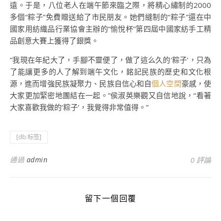
遠。于是，八位老人在端午節來臨之際，將精心繡制的2000
多個“粽子”免費贈送給了市民朋友。她們縫制的“粽子”還在中
國家用紡織品行業協會主辦的“愉悅杯”第四屆中國家紡手工精
品創意大賽上獲得了銀獎。
“我現在年紀大了，手腳不靈便了，做了這么久的‘粽子’，只為
了能讓更多的人了解到端午文化，銘記民族的歷史和文化根
源，進而增強民族凝聚力、民族自信心和自
個人空間
豪感，使
大家更加緊密地團結在一起。”侯淑英樂觀又自信地說，“看著
大家喜歡我做的‘粽子’，我覺得非常值得。”
[db:标签]
通過
admin
0 評論
留下一個回覆