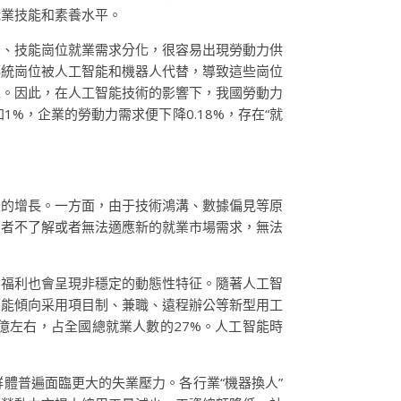
職業技能和素養水平。
業、技能崗位就業需求分化，很容易出現勞動力供
傳統崗位被人工智能和機器人代替，導致這些崗位
求。因此，在人工智能技術的影響下，我國勞動力
，企業的勞動力需求便下降0.18%，存在“就
位的增長。一方面，由于技術鴻溝、數據偏見等原
動者不了解或者無法適應新的就業市場需求，無法
業福利也會呈現非穩定的動態性特征。隨著人工智
可能傾向采用項目制、兼職、遠程辦公等新型用工
億左右，占全國總就業人數的27%。人工智能時
體普遍面臨更大的失業壓力。各行業“機器換人”