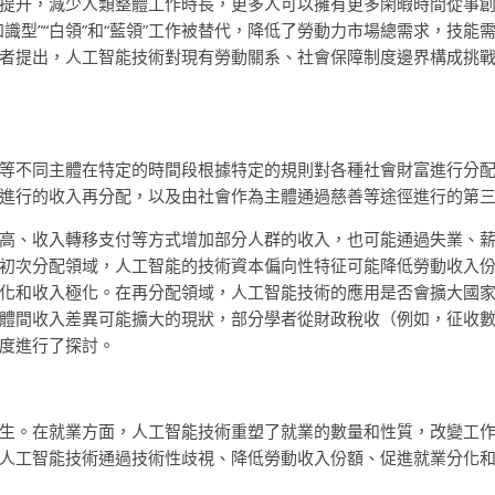
提升，減少人類整體工作時長，更多人可以擁有更多閑暇時間從事
識型”“白領”和“藍領”工作被替代，降低了勞動力市場總需求，技
者提出，人工智能技術對現有勞動關系、社會保障制度邊界構成挑
等不同主體在特定的時間段根據特定的規則對各種社會財富進行分
進行的收入再分配，以及由社會作為主體通過慈善等途徑進行的第
高、收入轉移支付等方式增加部分人群的收入，也可能通過失業、
初次分配領域，人工智能的技術資本偏向性特征可能降低勞動收入
化和收入極化。在再分配領域，人工智能技術的應用是否會擴大國
體間收入差異可能擴大的現狀，部分學者從財政稅收（例如，征收
度進行了探討。
生。在就業方面，人工智能技術重塑了就業的數量和性質，改變工
人工智能技術通過技術性歧視、降低勞動收入份額、促進就業分化