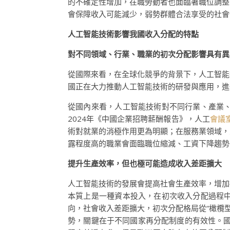
的不確定性增加，在職勞動者也面臨著職位調整
會保障收入可能減少，弱勢群體合法享受的社會
人工智能技術影響我國收入分配的特點
對不同領域、行業、職業的初次分配影響具有異
從國際來看，在全球化競爭的背景下，人工智能
國正在大力推動人工智能技術的研發與應用，進
從國內來看，人工智能技術對不同行業、產業
2024年《中國企業招聘薪酬報告》，人工
會議
術對就業的消極作用更為明顯；在服務業領域，
露程度高的職業會面臨職位縮減、工資下降趨勢
提升生產效率，但也極可能造成收入差距擴大
人工智能技術的發展會提高社會生產效率，增加
本質上是一種資本投入，在初次收入分配過程
向，社會收入差距擴大，初次分配格局從“橄欖型
勢，關鍵在于不同國家再分配制度的有效性。國