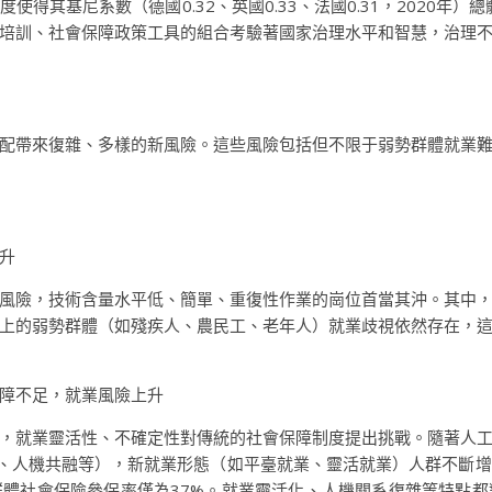
其基尼系數（德國0.32、英國0.33、法國0.31，2020年）總
培訓、社會保障政策工具的組合考驗著國家治理水平和智慧，治理
配帶來復雜、多樣的新風險。這些風險包括但不限于弱勢群體就業
升
風險，技術含量水平低、簡單、重復性作業的崗位首當其沖。其中
上的弱勢群體（如殘疾人、農民工、老年人）就業歧視依然存在，
障不足，就業風險上升
，就業靈活性、不確定性對傳統的社會保障制度提出挑戰。隨著人
作、人機共融等），新就業形態（如平臺就業、靈活就業）人群不斷
業群體社會保險參保率僅為37%。就業靈活化、人機關系復雜等特點