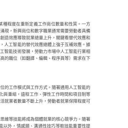
，某種程度在重新定義工作崗位數量和性質。一方
斷涌現，新興崗位和數字職業通常需要勞動者具備
，創造效應導致就業總量上升，關鍵看替代效應和
上，人工智能的替代效應總體上強于互補效應。據
人工智能技術發展，勞動力市場中人工智能行業相
較高的職位（如翻譯、編輯、程序員等）需求在下
崗位的工作模式與工作方式。隨著通用人工智能的
化與重組，遠程工作、彈性工作時間和項目制等
靈活就業者數量不斷上升，勞動者就業保障程度可
性思維等技能將成為個體就業的核心競爭力。隨著
能以外，情感類、溝通性技巧等軟技能重要性提