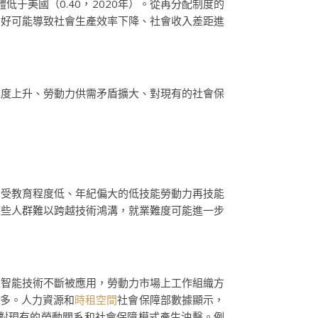
體低于美國（0.40，2020年）。從再分配制度的
不好可能導致社會生產效率下降、社會收入差距進
難度上升、勞動力供需矛盾擴大、對現有的社會保
，受教育程度低、年紀偏大的低技能勞動力再技能
這些人群難以跨越技術鴻溝，就業難度可能進一步
工智能技術不斷被應用，勞動力市場上工作組織方
增多。人力資源和
時租空間
社會保障部數據顯示，
都對現有的勞動關系和社會保障模式產生沖擊。例