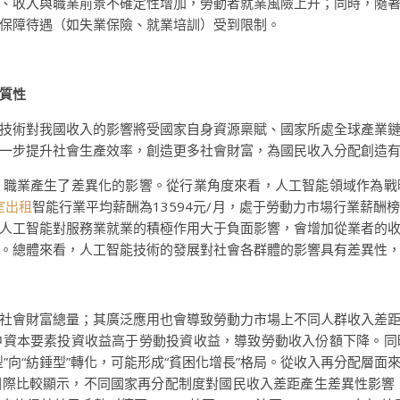
、收入與職業前景不確定性增加，勞動者就業風險上升；同時，隨
保障待遇（如失業保險、就業培訓）受到限制。
質性
技術對我國收入的影響將受國家自身資源稟賦、國家所處全球產業
一步提升社會生產效率，創造更多社會財富，為國民收入分配創造
、職業產生了差異化的影響。從行業角度來看，人工智能領域作為戰
室出租
智能行業平均薪酬為13594元/月，處于勞動力市場行業薪
人工智能對服務業就業的積極作用大于負面影響，會增加從業者的
。總體來看，人工智能技術的發展對社會各群體的影響具有差異性
社會財富總量；其廣泛應用也會導致勞動力市場上不同人群收入差
中資本要素投資收益高于勞動投資收益，導致勞動收入份額下降。同
”向“紡錘型”轉化，可能形成“貧困化增長”格局。從收入再分配層
際比較顯示，不同國家再分配制度對國民收入差距產生差異性影響