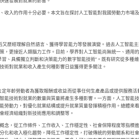
快速發展對就業的影響。
、收入的作用十分必要。本文旨在探討人工智能對我國勞動力市場
隨后又歷經理解自然語言、獲得學習能力等發展演變。過去人工智能
策，更接近人類腦力工作。目前，學界對人工智能尚無統一、通用
學習、具備獨立判斷和決策能力的數字智能技術”。既有研究從多種
技術對就業和收入產生何種影響日益獲得更多關注。
法定年齡勞動者為獲取報酬或收益而從事任何生產產品或提供服務活
智能技術對就業的數量與質量將產生多種影響。一方面，人工智能
能勞動力，對優化就業結構或提升就業質量發揮積極作用。總體來
會經濟組織對新技術應用和調整等。
概念，從工作條件、工作收入、工作穩定性、社會保障程度等指標
分化和收入極化趨勢，降低工作穩定性，打破傳統的勞動關系和社