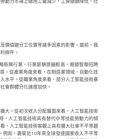
著勞動力市場上總用工量減少，工資總額降低，社
鏈及價值鏈分工位置等諸多因素的影響。當前，我
有利條件。
略新興行業，行業薪酬普遍較高。根據智聯招聘
酬榜首。從產業角度來看，在制造業領域，自動化技
收入水平。從職業角度來看，部分人工智能技術暴
，社會群體分化速度加快。
距擴大。從初次收入分配層面來看，人工智能技術
時，人工智能技術具有替代中等技能勞動力的傾
面來看，人工智能技術客觀上具有擴大社會不平等趨
。例如，盡管近10年來全球發達國家收入不平等