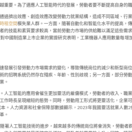
越重要。為了適應人工智能時代的發展，勞動者要不斷提高自身的
通過擠出效應、創造效應改變勞動力就業結構，造成不同區域、行
時租空間
模失業人群。一方面，隨著自動化和智能化水平的提高，
者的技能和素質要求較高，當前勞動力市場的供給難以滿足這些需
對中國制造業上市企業的實證研究表明，工業機器人應用數量每增加1%
速發展引發勞動力市場需求的變化，導致傳統崗位的減少和新型崗
術的招聘系統仍然存在殘疾、年齡、性別歧視；另一方面，部分勞
業。
。人工智能的應用會催生更加靈活的雇傭模式，勞動者的收入、職
工作時長呈現縮短的態勢。同時，勞動用工形式將更靈活化，企業
本。人力資源和社會保障部數據顯示，2023年我國靈活就業人數2
革。
隨著人工智能技術的進步，越來越多的傳統崗位將會消失，勞動者群