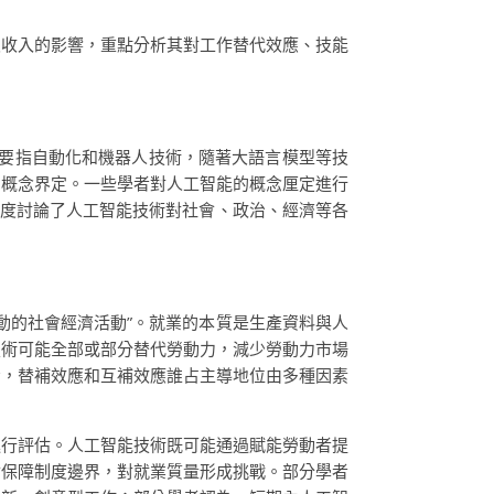
及收入的影響，重點分析其對工作替代效應、技能
主要指自動化和機器人技術，隨著大語言模型等技
的概念界定。一些學者對人工智能的概念厘定進行
維度討論了人工智能技術對社會、政治、經濟等各
動的社會經濟活動”。就業的本質是生產資料與人
技術可能全部或部分替代勞動力，減少勞動力市場
看，替補效應和互補效應誰占主導地位由多種因素
進行評估。人工智能技術既可能通過賦能勞動者提
會保障制度邊界，對就業質量形成挑戰。部分學者