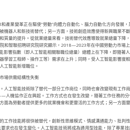
和產業變革正在驅使“勞動”向體力自動化、腦力自動化方向發展
被機器人和新技術替代；另一方面，技術創造效應使得新興職業不
和質量的提升。從就業總量來看，技術替代效應導致就業總量下降
院和智聯招聘研究院研究顯示，2018—2023年在中國勞動力市場
人工智能影響指數（即人工智能相關聯職位總量）總體上在下降，即隨著
器學習工程師、操作工等）需求在上升；同時，受人工智能影響度
人工智能新增職位。
市場供需結構性失衡
。人工智能技術除了替代一部分工作崗位，同時也會改變現有工作
——人機協作正在興起。工作方式也在發生改變，隨著工作任務的分
方面為勞動者提供更多的就業機會和更靈活的工作方式；另一方面
的工作技能將很快被替代，創新性思維模式、情感溝通能力、批判
能要求也在發生變化。人工智能技術將成為通用型技能，除了專業技