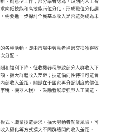
創新、創意型工作；部分學者認為，短期內人工智
能需求向低技能和高技能崗位分化，形成職位分化趨
戰，需要進一步探討全民基本收入是否能夠成為未
配的各種活動，即由市場中勞動者通過交換獲得收
三次分配。
薪酬和福利下降、征收機器稅導致部分人群收入下
份額、擴大群體收入差距；技能偏向性特征可能會
家內部收入差距，關鍵在于國家再分配制度的價值
數字稅、機器人稅）、鼓勵發展增強型人工智能、
作模式、職業技能要求，擴大勞動者就業風險，可
和收入極化等方式擴大不同群體間的收入差距。