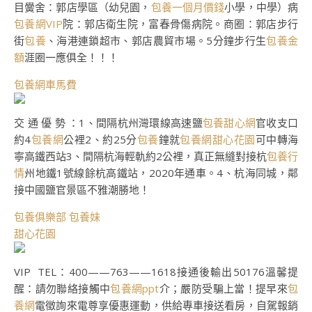
目黌舍：郭店學區（幼兒園，
包養一個月價錢
小學，中學）病
包養網VIP
院：郭店衛生院，富春骨傷病院。商圈：郭店步行
街
包養
、海港連鎖超市、郭店農貿市場。5分鐘步行生
包養金
額
涯圈一應俱全！！！
包養網車馬費
交 通 優 勢 ：1、間隔杭州灣環線高速鹽
包養甜心網
官收支口
約4
包養網
公裡2、約25分
包養
鐘就
包養網
甜心花園
可中轉海
寧高鐵西站3、間隔杭海輕軌約2公裡，真正無縫對接杭
包養行
情
州地鐵1號線餘杭高鐵站，2020年通車。4、杭海同城，鄰
接中國鹽官景區不雅潮勝地！
包養俱樂部
包養妹
甜心花園
VIP TEL：400——763——1618接通後輸出50176溫馨提
醒：請勿聯絡接觸中
包養網ppt
介；嚴防受騙上當！提早來
包
養網
電徵詢來電尊享優惠運動，供給專車接送看房，自駕報銷