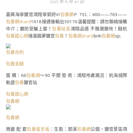
2025 年 6 月 10 日
嘉興海寧鹽官鴻翔寧郭府VI
包養網
P TEL：400——763——
包養網dcard
1618接通後輸出50176溫馨提醒：請勿聯絡接觸
中介；嚴防受騙上當！
包養站長
鴻翔品德 不雅潮勝地！融杭
包養甜心網
接滬圓夢鹽官
包養
！
包養網dcard
&nb
包養網
sp;
包養合約
包養金額
面 積：66
包養網
～90 平開 發 商：鴻翔地產路況：杭海城際
軌道
包養
鹽官站
包養甜心網
包養網
包養網
周邊 配 套
包養留言板
：生態：郭溪
包養網
公園，鹽官景區項