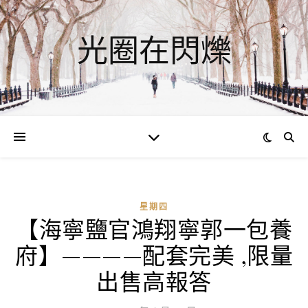
光圈在閃爍
星期四
【海寧鹽官鴻翔寧郭一包養
府】————配套完美 ,限量
出售高報答